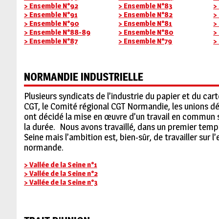
> Ensemble N°92
> Ensemble N°83
>
> Ensemble N°91
> Ensemble N°82
>
> Ensemble N°90
> Ensemble N°81
>
> Ensemble N°88-89
> Ensemble N°80
>
> Ensemble N°87
> Ensemble N°79
>
NORMANDIE INDUSTRIELLE
Plusieurs syndicats de l’industrie du papier et du cart
CGT, le Comité régional CGT Normandie, les unions d
ont décidé la mise en œuvre d’un travail en commun su
la durée.
Nous avons travaillé, dans un premier temps,
Seine mais l’ambition est, bien-sûr, de travailler sur 
normande.
> Vallée de la Seine n°1
> Vallée de la Seine n°2
> Vallée de la Seine n°3