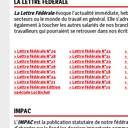
LA LETTRE FÉDÉRALE
La Lettre Fédérale
évoque l‘actualité immédiate, he
secteurs ou le monde du travail en général. Elle s’a
également à toucher les autres salariés de nos branch
travailleurs qui pourraient se retrouver dans nos écrit
> Lettre fédérale N°29
> Lettre fédérale N°22
>
> Lettre fédérale N°28
> Lettre fédérale N°21
>
> Lettre fédérale N°27
> Lettre fédérale N°20
>
> Lettre fédérale N°26
> Lettre fédérale N°19
>
> Lettre fédérale N°25
> Lettre fédérale N°18
>
> Lettre fédérale N°24
> Lettre fédérale N°17
>
> Lettre fédérale N°23
> Lettre fédérale N°16
>
> Lettre fédérale Edition
> Lettre fédérale N°15
>
spéciale Loi Bichet
IMPAC
L’
IMPAC
est la publication statutaire de notre fédéra