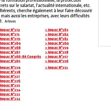
la formation professionnelle, la protection
ets sur le salariat, l’actualité internationale, etc.
dhérents, cherche également à leur faire découvrir
mais aussi les entreprises, avec leurs difficultés
é.
Arhives
 Impac N°172
> Impac N°163
 Impac N°171
> Impac N°162
 Impac N°170
> Impac N°161
 Impac N°169
> Impac N°160
 Impac N°168
> Impac N°159
 Impac N°167
> Impac N°158
 Impac N°166-8è Congrès
> Impac N°157
 Impac N°165
> Impac N°156
 Impac N°139
> Impac N°131
 Impac N°138
 Impac N°137
 Impac N°136
 Impac N°135
 Impac N°134
 Impac N°133
 Impac N°132