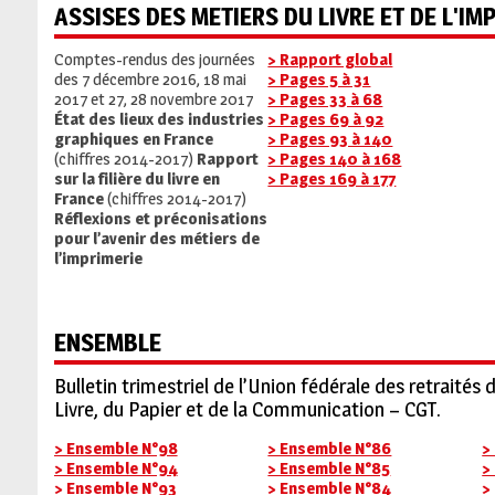
ASSISES DES MÉTIERS DU LIVRE ET DE L'IM
Comptes-rendus des journées
> Rapport global
des 7 décembre 2016, 18 mai
> Pages 5 à 31
2017 et 27, 28 novembre 2017
> Pages 33 à 68
État des lieux des industries
> Pages 69 à 92
graphiques en France
> Pages 93 à 140
(chiffres 2014-2017)
Rapport
> Pages 140 à 168
sur la filière du livre en
> Pages 169 à 177
France
(chiffres 2014-2017)
Réflexions et préconisations
pour l’avenir des métiers de
l’imprimerie
ENSEMBLE
Bulletin trimestriel de l’Union fédérale des retraités 
Livre, du Papier et de la Communication – CGT.
> Ensemble N°98
> Ensemble N°86
>
> Ensemble N°94
> Ensemble N°85
>
> Ensemble N°93
> Ensemble N°84
>