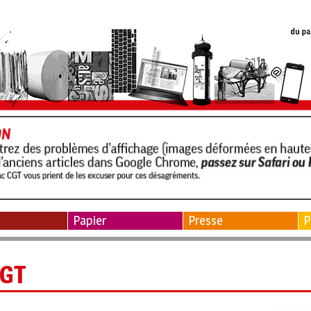
Papier
Presse
P
GT