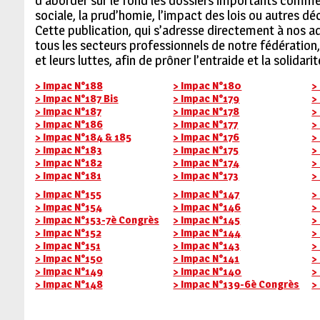
d’aborder sur le fond les dossiers importants comme 
sociale, la prud’homie, l’impact des lois ou autres décr
Cette publication, qui s’adresse directement à nos a
tous les secteurs professionnels de notre fédération, 
et leurs luttes, afin de prôner l’entraide et la solidarit
> Impac N°188
> Impac N°180
>
> Impac N°187 Bis
> Impac N°179
>
> Impac N°187
> Impac N°178
>
> Impac N°186
> Impac N°177
>
> Impac N°184 & 185
> Impac N°176
>
> Impac N°183
> Impac N°175
>
> Impac N°182
> Impac N°174
>
> Impac N°181
> Impac N°173
>
> Impac N°155
> Impac N°147
>
> Impac N°154
> Impac N°146
>
> Impac N°153-7è Congrès
> Impac N°145
>
> Impac N°152
> Impac N°144
>
> Impac N°151
> Impac N°143
>
> Impac N°150
> Impac N°141
>
> Impac N°149
> Impac N°140
>
> Impac N°148
> Impac N°139-6è Congrès
>