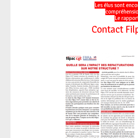
Les élus sont enco
compréhension 
Le rappor
Contact Fil