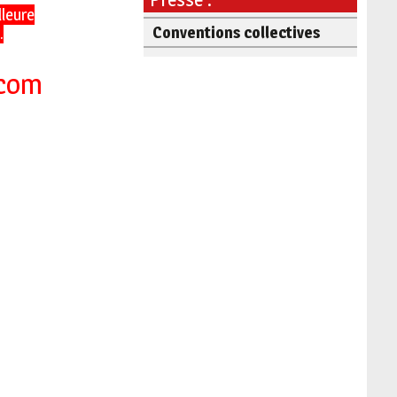
leure
Conventions collectives
.
.com