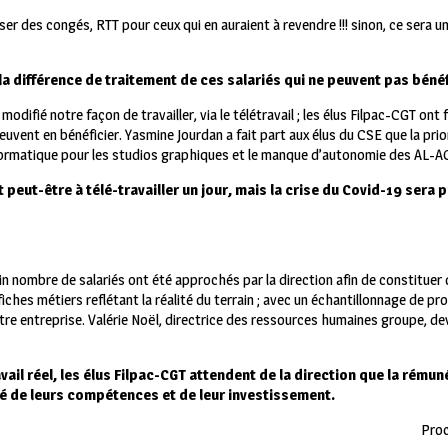
er des congés, RTT pour ceux qui en auraient à revendre !!! sinon, ce sera un
a différence de traitement de ces salariés qui ne peuvent pas bénéfi
odifié notre façon de travailler, via le télétravail ; les élus Filpac-CGT ont 
vent en bénéficier. Yasmine Jourdan a fait part aux élus du CSE que la prior
nformatique pour les studios graphiques et le manque d’autonomie des AL-
 peut-être à télé-travailler un jour, mais la crise du Covid-19 sera
in nombre de salariés ont été approchés par la direction afin de constituer 
ches métiers reflétant la réalité du terrain ; avec un échantillonnage de prof
re entreprise. Valérie Noël, directrice des ressources humaines groupe, devr
vail réel, les élus Filpac-CGT attendent de la direction que la rémun
ité de leurs compétences et de leur investissement.
Proc