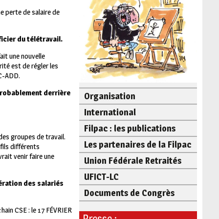
e perte de salaire de
cier du télétravail.
fait une nouvelle
ité est de régler les
AC-ADD.
 probablement derrière
Organisation
International
Filpac : les publications
des groupes de travail.
Les partenaires de la Filpac
ils différents
ait venir faire une
Union Fédérale Retraités
UFICT-LC
ération des salariés
Documents de Congrès
hain CSE : le 17 FÉVRIER
Presse :