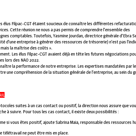
s élus Filpac-CGT étaient soucieux de connaître les différentes refacturati
ervices. Cette réunion ne nous a pas permis de comprendre l’ensemble des
ignes comptables. Toutefois, Yasmine Jourdan, directrice générale d’Ebra Se
ité d’une entreprise à générer des ressources de trésorerie) n’est pas l’ind
mais la maîtrise des coûts ».
ment. Les élus Filpac-CGT avaient déjà en tête les futures négociations pou
ces lors des NAO 2022.
naître la performance de notre entreprise. Les expertises mandatées par le
tre une compréhension de la situation générale de l’entreprise, au sein du
IL
ocoles suites à un cas contact ou positif, la direction nous assure que vo
e à suivre. Pour tous les cas contact, il existe deux possibilités :
même si vous êtes positif, ajoute Sabrina Maia, responsable des ressources h
le télétravail ne peut être mis en place.