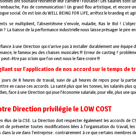
sonnes ont souhaité réorienter leur carrière ! Foutaise ! Les salariés sont l
 d’embauche, Pas de communication ! Un grand flou artistique, et encore un
ogue social. On est loin du WELL BEING FOR LIFE, arrêtez le branding et agis
ents se multiplient, l’absentéisme s’envole, maladie, Ras le Bol ! L’objec
fin ? La baisse de la performance industrielle nous laisse présager le pire 
nce à une Direction qui n’arrive pas à installer durablement une équipe 
nance, le fameux jeu des chaises musicales !!! Erreur de casting ? problèm
peut-être pas si loin que l’on veut nous le faire croire !!!
ilant sur l’application de nos accord sur le temps de tra
 jours de 8 heures de travail, suivi de 48 heures de repos pour la parti
tre en cause ces accords. La santé plus que les tonnes, les salariés plus q
en, face à une Direction qui joue l’économie salariale, pour elle, plus une q
tre Direction privilégie le LOW COST
s élus de la CSE. La Direction doit respecter également les accords de CS
oit de présenter toutes modifications liées à l’organisation du travail, les
és dans la vie dans l’entreprise : contrairement à ce que certains membres d