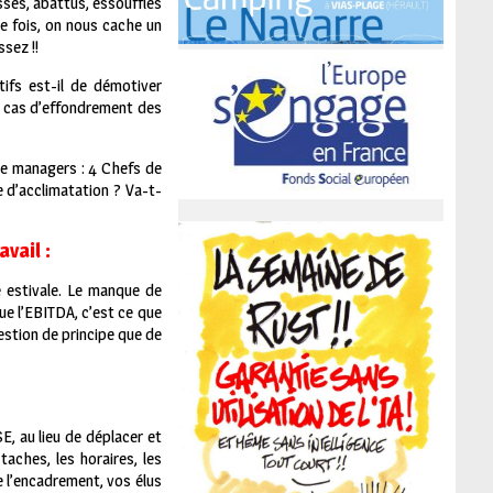
assés, abattus, essoufflés
e fois, on nous cache un
sez !!
tifs est-il de démotiver
en cas d’effondrement des
de managers : 4 Chefs de
e d’acclimatation ? Va-t-
vail :
e estivale. Le manque de
ue l’EBITDA, c’est ce que
uestion de principe que de
E, au lieu de déplacer et
 taches, les horaires, les
e l’encadrement, vos élus