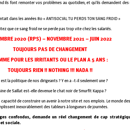
and ils font remonter vos problèmes au quotidien, et qu’ils demandent des
hantait dans les années 80 « ANTISOCIAL TU PERDS TON SANG FROID »
tez que ce sang froid ne se perde pas trop vite chez les salariés.
MBRE 2020 (RPS) – NOVEMBRE 2021 – JUIN 2022
TOUJOURS PAS DE CHANGEMENT
ME POUR LES IRRITANTS OU LE PLAN A 5 ANS :
TOUJOURS RIEN !! NOTHING !!! NADA !!
 est la politique de nos dirigeants ? Y en a -t-il seulement une ?
sine de Saillat est-elle devenue le chat noir de Smurfit Kappa ?
capacité de construire un avenir à notre site et nos emplois. Le monde de
mplissent inexorablement des tableurs à longueurs de journées.
lèges confondus, demande un réel changement de cap stratégiqu
et sociale.