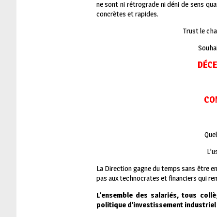
ne sont ni rétrograde ni déni de sens qu
concrètes et rapides.
Trust le c
Souhai
DÉCE
COM
Quel
L’u
La Direction gagne du temps sans être en 
pas aux technocrates et financiers qui re
L’ensemble des salariés, tous col
politique d’investissement industriel 