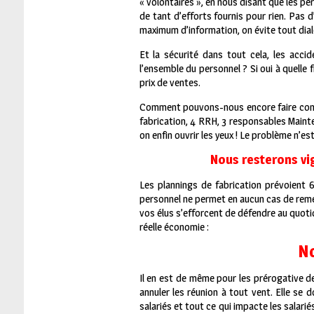
« volontaires », en nous disant que les per
de tant d’efforts fournis pour rien. Pas
maximum d’information, on évite tout dial
Et la sécurité dans tout cela, les accid
l’ensemble du personnel ? Si oui à quelle 
prix de ventes.
Comment pouvons-nous encore faire confia
fabrication, 4 RRH, 3 responsables Mainte
on enfin ouvrir les yeux ! Le problème n’est 
Nous resterons vig
Les plannings de fabrication prévoient 6
personnel ne permet en aucun cas de remet
vos élus s’efforcent de défendre au quotidi
réelle économie :
No
Il en est de même pour les prérogative de
annuler les réunion à tout vent. Elle se d
salariés et tout ce qui impacte les salari