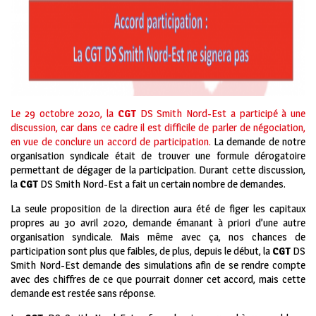
Le 29 octobre 2020, la
CGT
DS Smith Nord-Est a participé à une
discussion, car dans ce cadre il est difficile de parler de négociation,
en vue de conclure un accord de participation.
La demande de notre
organisation syndicale était de trouver une formule dérogatoire
permettant de dégager de la participation. Durant cette discussion,
la
CGT
DS Smith Nord-Est a fait un certain nombre de demandes.
La seule proposition de la direction aura été de figer les capitaux
propres au 30 avril 2020, demande émanant à priori d’une autre
organisation syndicale. Mais même avec ça, nos chances de
participation sont plus que faibles, de plus, depuis le début, la
CGT
DS
Smith Nord-Est demande des simulations afin de se rendre compte
avec des chiffres de ce que pourrait donner cet accord, mais cette
demande est restée sans réponse.