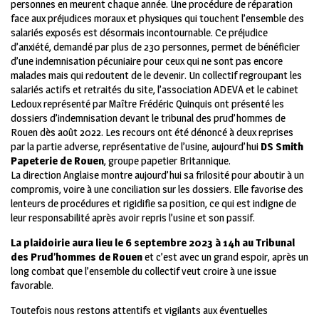
personnes en meurent chaque année. Une procédure de réparation
face aux préjudices moraux et physiques qui touchent l’ensemble des
salariés exposés est désormais incontournable. Ce préjudice
d’anxiété, demandé par plus de 230 personnes, permet de bénéficier
d’une indemnisation pécuniaire pour ceux qui ne sont pas encore
malades mais qui redoutent de le devenir. Un collectif regroupant les
salariés actifs et retraités du site, l’association ADEVA et le cabinet
Ledoux représenté par Maître Frédéric Quinquis ont présenté les
dossiers d’indemnisation devant le tribunal des prud’hommes de
Rouen dès août 2022. Les recours ont été dénoncé à deux reprises
par la partie adverse, représentative de l’usine, aujourd’hui
DS Smith
Papeterie de Rouen
, groupe papetier Britannique.
La direction Anglaise montre aujourd’hui sa frilosité pour aboutir à un
compromis, voire à une conciliation sur les dossiers. Elle favorise des
lenteurs de procédures et rigidifie sa position, ce qui est indigne de
leur responsabilité après avoir repris l’usine et son passif.
La plaidoirie aura lieu le 6 septembre 2023 à 14h au Tribunal
des Prud’hommes de Rouen
et c’est avec un grand espoir, après un
long combat que l’ensemble du collectif veut croire à une issue
favorable.
Toutefois nous restons attentifs et vigilants aux éventuelles