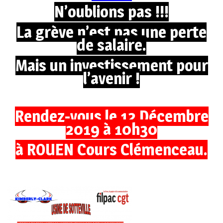
N’oublions pas !!!
La grève n’est pas une perte
de salaire.
Mais un investissement pour
l’avenir !
Rendez-vous le 12 Décembre
2019 à 10h30
à ROUEN Cours Clémenceau.