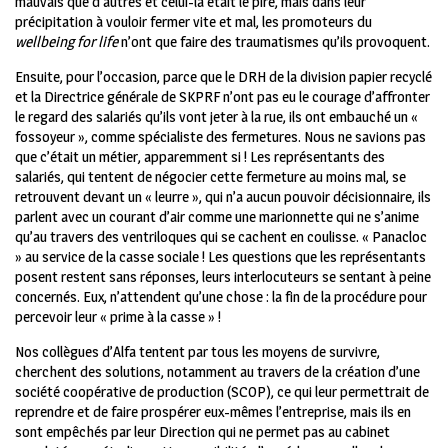
mauvais que d’autres et celui-là était le pire, mais dans leur
précipitation à vouloir fermer vite et mal, les promoteurs du
wellbeing for life
n’ont que faire des traumatismes qu’ils provoquent.
Ensuite, pour l’occasion, parce que le DRH de la division papier recyclé
et la Directrice générale de SKPRF n’ont pas eu le courage d’affronter
le regard des salariés qu’ils vont jeter à la rue, ils ont embauché un «
fossoyeur », comme spécialiste des fermetures. Nous ne savions pas
que c’était un métier, apparemment si !
Les représentants des
salariés, qui tentent de négocier cette fermeture au moins mal, se
retrouvent devant un
« leurre », qui n’a aucun pouvoir décisionnaire, ils
parlent avec un courant d’air comme une marionnette qui ne s’anime
qu’au travers des ventriloques qui se cachent en coulisse. « Panacloc
» au service de la casse sociale !
Les questions que les représentants
posent restent sans réponses, leurs interlocuteurs se sentant à peine
concernés. Eux, n’attendent qu’une chose : la fin de la procédure pour
percevoir leur « prime à la casse » !
Nos collègues d’Alfa tentent par tous les moyens de survivre,
cherchent des solutions, notamment au travers de la création d’une
société coopérative de production (SCOP), ce qui leur permettrait de
reprendre et de faire prospérer eux-mêmes l’entreprise, mais ils en
sont empêchés par leur Direction qui ne permet pas au cabinet