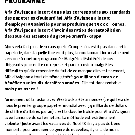
PROGRAMMÉ
Alfa d’Avignon a le tort de ne plus correspondre aux standards
des papeteries d’aujourd’hui. Alfa d’Avignon a le tort
d’employer 55 salariés pour ne produire que 75 000 Tonnes.
Alfa d’Avignon a le tort d’avoir des ratios de rentabilité en
dessous des attentes du groupe Smurfit-Kappa.
Alors cela fait plus de 10 ans que le Groupe n’investit pas dans cette
papeterie, dans laquelle il ne croit plus, la condamnant inexorablement
vers une fermeture programmée. Malgré le désintérêt de nos
dirigeants pour cette entreprise et par extension, malgré les
difficultés qu’elle rencontre du fait de ce manque d’investissement,
Alfa d’Avignon a tout de même généré
50 millions d’euros de
bénéfice sur les dix dernières années.
Elle est donc rentable…
mais pas assez !
Au moment où la fusion avec Westrock a été annoncée (ce qui fera de
nous le premier groupe papetier mondial avec 54 milliards de dollars
de chiffre d’affaires par an) c’est la douche froide pour Alfa d’Avignon
avec l’annonce de sa fermeture. La méthode est extrêmement
violente ! Juste avant les vacances de Noël ! S’il n’y a pas de bons
moments pour annoncer ce genre de nouvelles, il y en a de moins