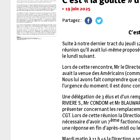
19 juin 2025
Partagez :
C’es
Suite à notre dernier tract du jeudi 1
réunion qu’il avait lui-même proposée
le lundi suivant.
Lors de cette rencontre, Mr le Direct
avait la venue des Américains (comme s
Nous lui avons fait comprendre que cet
l’urgence du moment. Il est donc con
Une délégation de 3 élus et d’un rem
RIVIERE S., Mr CONDOM et Mr BLAUWART
présenter concernant les remplacement
CGT. Lors de cette réunion la Directio
ème
nécessaire d’avoir un 7
factionna
une réponse en fin d’après-midi ou l
Mardi matin à 11 h 45 la Direction a 