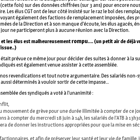
lé (cette fois) sur des données chiffrées (sur 3 ans) pour encore n
e. Les élus CGT ont de leur côté insisté sur le raz le bol des rempl
se voyant également des factions de remplacement imposées, des p
ées de la Direction et à son manque d’écoute, les élus agacés, én
 jour ne participeront plus à aucune réunion avec la Direction.
rompu
n et les élus est malheureusement
…. (un petit air de déjà 
issue..)
était prévue ce même jour pour décider des suites à donner à la su
yndiqués est également venue assister à cette assemblée.
nos revendications et tout notre argumentaire. Des salariés non-s
 aussi déterminés à vouloir sortir de cette impasse…
assemblée des syndiqués a voté à l’unanimité :
flit,
 mouvement de grève pour une durée illimitée à compter de ce jo
ons à compter du mercredi 18 juin à 14h, les salariés de l’ATB à 13h3
rgera de donner les instructions appropriées pour que la mise en sécu
ctionnaires, et afin de préserver leur santé et leur vie de famille, 