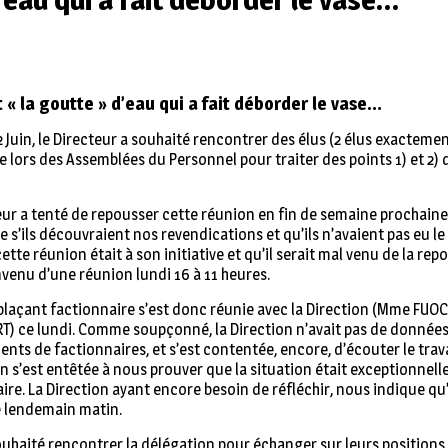
t « la goutte » d’eau qui a fait déborder le vase…
2 Juin, le Directeur a souhaité rencontrer des élus (2 élus exactement
 lors des Assemblées du Personnel pour traiter des points 1) et 2)
eur a tenté de repousser cette réunion en fin de semaine prochaine 
’ils découvraient nos revendications et qu’ils n’avaient pas eu le te
te réunion était à son initiative et qu’il serait mal venu de la repo
venu d’une réunion lundi 16 à 11 heures.
plaçant factionnaire s’est donc réunie avec la Direction (Mme FUO
) ce lundi. Comme soupçonné, la Direction n’avait pas de données
s de factionnaires, et s’est contentée, encore, d’écouter le travail
n s’est entêtée à nous prouver que la situation était exceptionnelle, 
ire. La Direction ayant encore besoin de réfléchir, nous indique qu
e lendemain matin.
souhaité rencontrer la délégation pour échanger sur leurs positions.