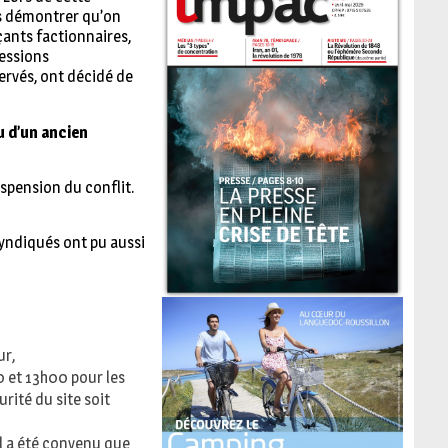
ous démontrer qu’on
açants factionnaires,
ressions
ervés, ont décidé de
vu d’un ancien
spension du conflit.
yndiqués ont pu aussi
ur,
0 et 13h00 pour les
rité du site soit
il a été convenu que