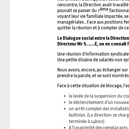
rencontre, la Direction avait travail
ème
pouvait se passer du 7
factionnair
voyant leur vie familiale impactée, 
managériales…Face aux positions ferm
quitter la réunion et à compter de ce
Le Dialogue social entre la Directio
Directeur Mr S…….E, on en connait l’
Une réunion d’information syndicale 
Une petite dizaine de salariés non s
Nous avons, encore, pu échanger sur 
prendre la parole, et se sont montrés
Face à cette situation de blocage, l’
la levée de la suspension du con
le déclenchement d’un nouveau
un arrêt complet des installati
bullistes. (La direction se cha
terminée à 14h00).
A l’unanimité des remplaçants fa