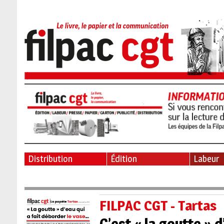
Distribution
Édition
Labeur
FILPAC CGT - Tartas
C’est « la goutte » 