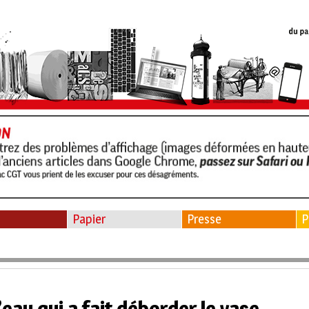
Papier
Presse
P
d’eau qui a fait déborder le vase…