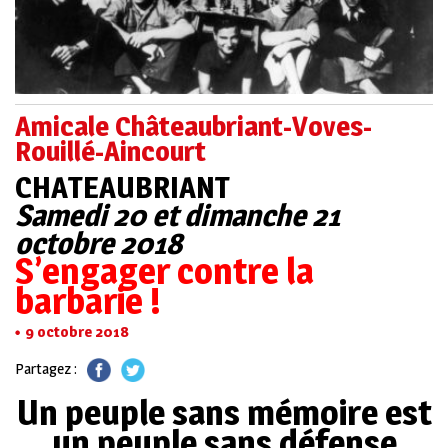
Amicale Châteaubriant-Voves-
Rouillé-Aincourt
CHATEAUBRIANT
Samedi 20 et dimanche 21
octobre 2018
S’engager contre la
barbarie !
9 octobre 2018
Partagez :
Un peuple sans mémoire est
un peuple sans défense