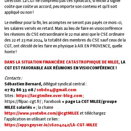
Direction. La CGT ne comprend pas ces syndicats, si enclin à signer
coûte que coûte un accord, peu importe son contenu et qu’il soit
appliqué ou non !
Le meilleur pour la fin, les acomptes ne seront pas payés ce mois-ci,
les salaires versés en retard. Mais au lieu de faire en visioconférence
les réunions du CSE extraordinaire le 22 mai ainsi que le CSE ordinaire
des 22 et 23 mai 2024, la totalité des membres du CSE sauf ceux de la
CGT, ont décidé de les faire en physique à AIX EN PROVENCE, quelle
honte !
DANS LA SITUATION FINANCIÈRE CATASTROPHIQUE DE MILEE,
LA
CGT EST FAVORABLE AUX RÉUNIONS EN VISIOCONFÉRENCE !
Contacts :
Sébastien Bernard,
délégué syndical central :
07 83 86 33 08 /
snbd04@gmail.com
Sites :
https://lacgtmilee.over-blog.com
;
https://filpac-cgt.fr/ ; Facebook
« page La CGT MILEE/groupe
MILEE salariés »
; la chaine
https://www.youtube.com/@cgtMILEE
et téléchargez
l’application en utilisant ce lien :
https://appsgeyser.io/16204242/LA-CGT-MILEE