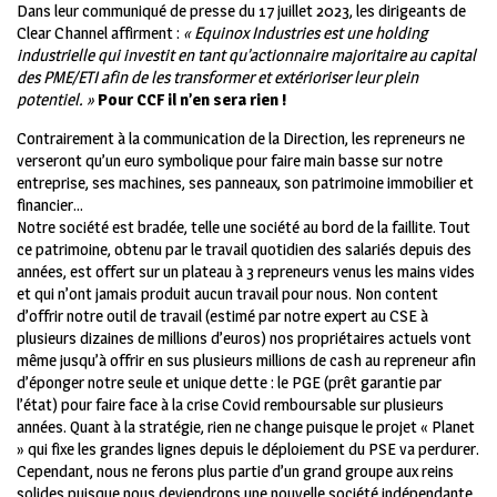
Dans leur communiqué de presse du 17 juillet 2023, les dirigeants de
Clear Channel affirment :
« Equinox Industries est une holding
industrielle qui investit en tant qu’actionnaire majoritaire au capital
des PME/ETI afin de les transformer et extérioriser leur plein
potentiel. »
Pour CCF il n’en sera rien !
Contrairement à la communication de la Direction, les repreneurs ne
verseront qu’un euro symbolique pour faire main basse sur notre
entreprise, ses machines, ses panneaux, son patrimoine immobilier et
financier…
Notre société est bradée, telle une société au bord de la faillite. Tout
ce patrimoine, obtenu par le travail quotidien des salariés depuis des
années, est offert sur un plateau à 3 repreneurs venus les mains vides
et qui n’ont jamais produit aucun travail pour nous. Non content
d’offrir notre outil de travail (estimé par notre expert au CSE à
plusieurs dizaines de millions d’euros) nos propriétaires actuels vont
même jusqu’à offrir en sus plusieurs millions de cash au repreneur afin
d’éponger notre seule et unique dette : le PGE (prêt garantie par
l’état) pour faire face à la crise Covid remboursable sur plusieurs
années. Quant à la stratégie, rien ne change puisque le projet « Planet
» qui fixe les grandes lignes depuis le déploiement du PSE va perdurer.
Cependant, nous ne ferons plus partie d’un grand groupe aux reins
solides puisque nous deviendrons une nouvelle société indépendante