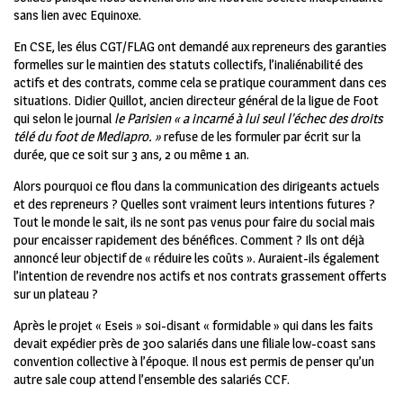
sans lien avec Equinoxe.
En CSE, les élus CGT/FLAG ont demandé aux repreneurs des garanties
formelles sur le maintien des statuts collectifs, l’inaliénabilité des
actifs et des contrats, comme cela se pratique couramment dans ces
situations. Didier Quillot, ancien directeur général de la ligue de Foot
qui selon le journal
le Parisien
« a incarné à lui seul l’échec des droits
télé du foot de Mediapro. »
refuse de les formuler par écrit sur la
durée, que ce soit sur 3 ans, 2 ou même 1 an.
Alors pourquoi ce flou dans la communication des dirigeants actuels
et des repreneurs ? Quelles sont vraiment leurs intentions futures ?
Tout le monde le sait, ils ne sont pas venus pour faire du social mais
pour encaisser rapidement des bénéfices. Comment ? Ils ont déjà
annoncé leur objectif de « réduire les coûts ». Auraient-ils également
l’intention de revendre nos actifs et nos contrats grassement offerts
sur un plateau ?
Après le projet « Eseis » soi-disant « formidable » qui dans les faits
devait expédier près de 300 salariés dans une filiale low-coast sans
convention collective à l’époque. Il nous est permis de penser qu’un
autre sale coup attend l’ensemble des salariés CCF.