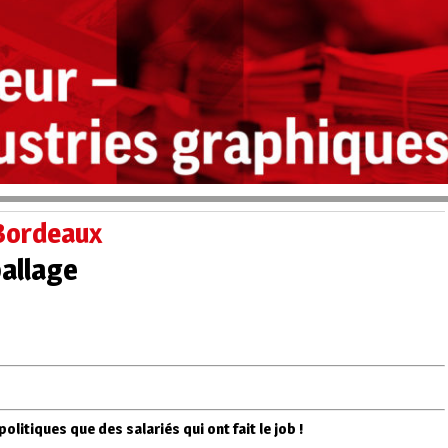
 Bordeaux
allage
olitiques que des salariés qui ont fait le job !