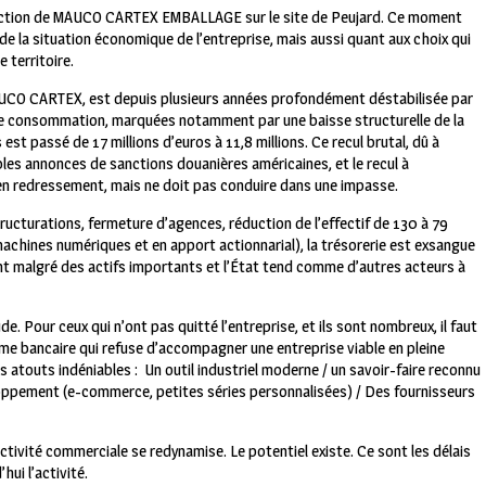
direction de MAUCO CARTEX EMBALLAGE sur le site de Peujard. Ce moment
de la situation économique de l’entreprise, mais aussi quant aux choix qui
e territoire.
 MAUCO CARTEX, est depuis plusieurs années profondément déstabilisée par
e consommation, marquées notamment par une baisse structurelle de la
est passé de 17 millions d’euros à 11,8 millions. Ce recul brutal, dû à
les annonces de sanctions douanières américaines, et le recul à
e en redressement, mais ne doit pas conduire dans une impasse.
ructurations, fermeture d’agences, réduction de l’effectif de 130 à 79
achines numériques et en apport actionnarial), la trésorerie est exsangue
nt malgré des actifs importants et l’État tend comme d’autres acteurs à
de. Pour ceux qui n’ont pas quitté l’entreprise, et ils sont nombreux, il faut
stème bancaire qui refuse d’accompagner une entreprise viable en pleine
 atouts indéniables :
Un outil industriel moderne / un savoir-faire reconnu
loppement (e-commerce, petites séries personnalisées) / Des fournisseurs
ivité commerciale se redynamise. Le potentiel existe. Ce sont les délais
hui l’activité.