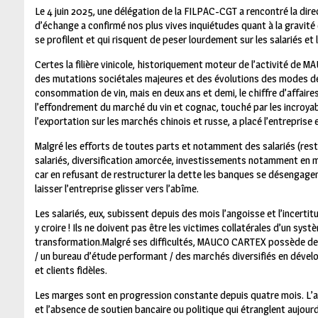
L
e 4 juin 2025, une délégation de la FILPAC-CGT a rencontré la 
d’échange a confirmé nos plus vives inquiétudes quant à la gravité 
se profilent et qui risquent de peser lourdement sur les salariés et l
Certes la filière vinicole, historiquement moteur de l’activité de
des mutations sociétales majeures et des évolutions des modes d
consommation de vin, mais en deux ans et demi, le chiffre d’affaires 
l’effondrement du marché du vin et cognac, touché par les incroyab
l’exportation sur les marchés chinois et russe, a placé l’entrepris
Malgré les efforts de toutes parts et notamment des salariés (rest
salariés, diversification amorcée, investissements notamment en m
car en refusant de restructurer la dette les banques se désengage
laisser l’entreprise glisser vers l’abîme.
Les salariés, eux, subissent depuis des mois l’angoisse et l’incertitu
y croire ! Ils ne doivent pas être les victimes collatérales d’un sy
transformation.Malgré ses difficultés, MAUCO CARTEX possède des
/ un bureau d’étude performant / des marchés diversifiés en déve
et clients fidèles.
Les marges sont en progression constante depuis quatre mois. L’act
et l’absence de soutien bancaire ou politique qui étranglent aujourd’