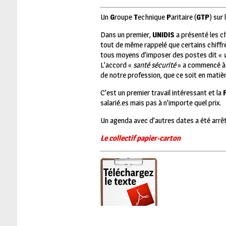
Un
G
roupe
T
echnique
P
aritaire (
GTP
) sur
Dans un premier,
UNIDIS
a présenté les ch
tout de même rappelé que certains chiffre
tous moyens d’imposer des postes dit «
L’accord «
santé sécurité
» a commencé à ê
de notre profession, que ce soit en mati
C’est un premier travail intéressant et la
salarié.es mais pas à n’importe quel prix.
Un agenda avec d’autres dates a été arrê
Le collectif papier-carton