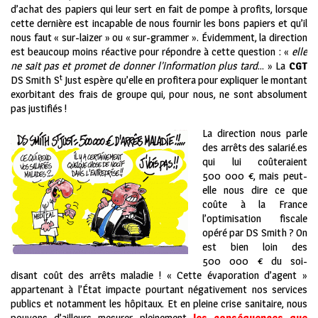
d’achat des papiers qui leur sert en fait de pompe à profits, lorsque
cette dernière est incapable de nous fournir les bons papiers et qu’il
nous faut « sur-laizer » ou « sur-grammer ». Évidemment, la direction
est beaucoup moins réactive pour répondre à cette question : «
elle
ne sait pas et promet de donner l’information plus tard
… » La
CGT
t
DS Smith S
Just espère qu’elle en profitera pour expliquer le montant
exorbitant des frais de groupe qui, pour nous, ne sont absolument
pas justifiés !
La direction nous parle
des arrêts des salarié.es
qui lui coûteraient
500 000 €, mais peut-
elle nous dire ce que
coûte à la France
l’optimisation fiscale
opéré par DS Smith ? On
est bien loin des
500 000 € du soi-
disant coût des arrêts maladie ! « Cette évaporation d’agent »
appartenant à l’État impacte pourtant négativement nos services
publics et notamment les hôpitaux. Et en pleine crise sanitaire, nous
pouvons d’ailleurs mesurer pleinement
les conséquences que