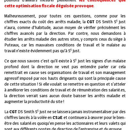
cette optimisation fiscale déguisée provoque
.
Malheureusement, pour toutes ces questions, comme pour les
t
chiffres exacts du coût des arrêts maladie, la
CGT
DS Smith S
Just
n’aura, comme d’habitude, aucun moyen de vérifier précisément les
chiffres avancés par la direction. Par contre, nous demandons à
étudier les arrêts maladie des autres sites, y compris ceux du siège à
Puteaux, car les mauvaises conditions de travail et le malaise au
t
travail n’existe évidemment pas qu’à S
Just.
t
Ce que nous savons c’est qu’il existe à S
Just les signes d’un malaise
profond dont la direction ne veut pas entendre parler car cela
remettrait en cause ses organisations de travail et son management
agressif imposé par nos hauts dirigeants qui sont la principale cause
de cette situation ! Si elle voulait se remettre en question et s’atteler
à améliorer les conditions de travail et de rémunération des salarié.es,
la direction verrait sans aucun doute baisser les arrêts maladie et
augmenter la productivité du site !
t
La
CGT
DS Smith S
Just ne se laissera jamais instrumentaliser par des
chiffres lancés à la volée en
CS2E
et continuera à œuvrer pour le bien-
être des salarié.es quoiqu’en pense les actionnaires et leurs valets qui
sont aux différents postes de direction de l’entreprise et du groupe.