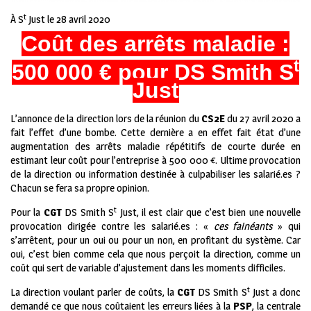
t
À S
Just le 28 avril 2020
Coût des arrêts maladie :
t
500 000 € pour DS Smith S
Just
L’annonce de la direction lors de la réunion du
CS2E
du 27 avril 2020 a
fait l’effet d’une bombe. Cette dernière a en effet fait état d’une
augmentation des arrêts maladie répétitifs de courte durée en
estimant leur coût pour l’entreprise à 500 000 €. Ultime provocation
de la direction ou information destinée à culpabiliser les salarié.es ?
Chacun se fera sa propre opinion.
t
Pour la
CGT
DS Smith S
Just, il est clair que c’est bien une nouvelle
provocation dirigée contre les salarié.es : «
ces fainéants
» qui
s’arrêtent, pour un oui ou pour un non, en profitant du système. Car
oui, c’est bien comme cela que nous perçoit la direction, comme un
coût qui sert de variable d’ajustement dans les moments difficiles.
t
La direction voulant parler de coûts, la
CGT
DS Smith S
Just a donc
demandé ce que nous coûtaient les erreurs liées à la
PSP
, la centrale