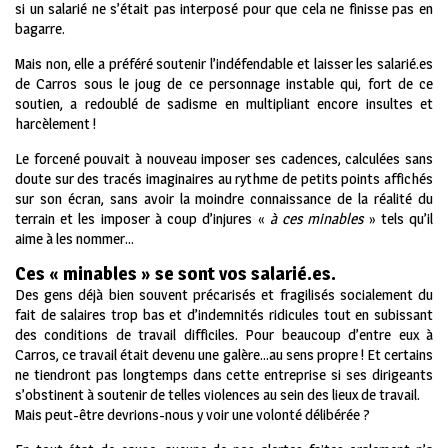
si un salarié ne s’était pas interposé pour que cela ne finisse pas en
bagarre.
Mais non, elle a préféré soutenir l’indéfendable et laisser les salarié.es
de Carros sous le joug de ce personnage instable qui, fort de ce
soutien, a redoublé de sadisme en multipliant encore insultes et
harcèlement !
Le forcené pouvait à nouveau imposer ses cadences, calculées sans
doute sur des tracés imaginaires au rythme de petits points affichés
sur son écran, sans avoir la moindre connaissance de la réalité du
terrain et les imposer à coup d’injures «
à ces minables
» tels qu’il
aime à les nommer…
Ces « minables » se sont vos salarié.
es.
Des gens déjà bien souvent précarisés et fragilisés socialement du
fait de salaires trop bas et d’indemnités ridicules tout en subissant
des conditions de travail difficiles. Pour beaucoup d’entre eux à
Carros, ce travail était devenu une galère…au sens propre ! Et certains
ne tiendront pas longtemps dans cette entreprise si ses dirigeants
s’obstinent à soutenir de telles violences au sein des lieux de travail.
Mais peut-être devrions-nous y voir une volonté délibérée ?