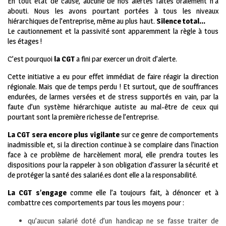
En tout état de cause, aucune de nos alertes faites oralement n’a
abouti. Nous les avons pourtant portées à tous les niveaux
hiérarchiques de l’entreprise, même au plus haut.
Silence total…
Le cautionnement et la passivité sont apparemment la règle à tous
les étages !
C’est pourquoi
la CGT
a fini par exercer un droit d’alerte.
Cette initiative a eu pour effet immédiat de faire réagir la direction
régionale. Mais que de temps perdu ! Et surtout, que de souffrances
endurées, de larmes versées et de stress supportés en vain, par la
faute d’un système hiérarchique autiste au mal-être de ceux qui
pourtant sont la première richesse de l’entreprise.
La CGT
sera encore plus vigilante
sur ce genre de comportements
inadmissible et, si la direction continue à se complaire dans l’inaction
face à ce problème de harcèlement moral, elle prendra toutes les
dispositions pour la rappeler à son obligation d’assurer la sécurité et
de protéger la santé des salarié.es dont elle a la responsabilité.
La CGT s’engage
comme elle l’a toujours fait, à dénoncer et à
combattre ces comportements par tous les moyens pour :
qu’aucun salarié doté d’un handicap ne se fasse traiter de