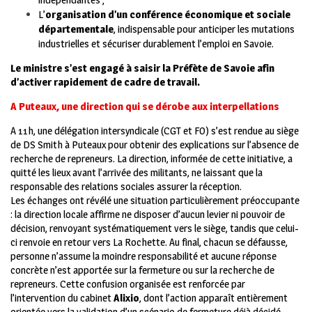
L’
organisation d’un conférence économique et sociale
départementale
, indispensable pour anticiper les mutations
industrielles et sécuriser durablement l’emploi en Savoie.
Le ministre s’est engagé à saisir la Préfète de Savoie afin
d’activer rapidement de cadre de travail.
A Puteaux, une direction qui se dérobe aux interpellations
A 11h, une délégation intersyndicale (CGT et FO) s’est rendue au siège
de DS Smith à Puteaux pour obtenir des explications sur l’absence de
recherche de repreneurs. La direction, informée de cette initiative, a
quitté les lieux avant l’arrivée des militants, ne laissant que la
responsable des relations sociales assurer la réception.
Les échanges ont révélé une situation particulièrement préoccupante
: la direction locale affirme ne disposer d’aucun levier ni pouvoir de
décision, renvoyant systématiquement vers le siège, tandis que celui-
ci renvoie en retour vers La Rochette. Au final, chacun se défausse,
personne n’assume la moindre responsabilité et aucune réponse
concrète n’est apportée sur la fermeture ou sur la recherche de
repreneurs. Cette confusion organisée est renforcée par
l’intervention du cabinet
Alixio
, dont l’action apparaît entièrement
orientée vers la validation d’un scénario de fermeture déjà décidé.