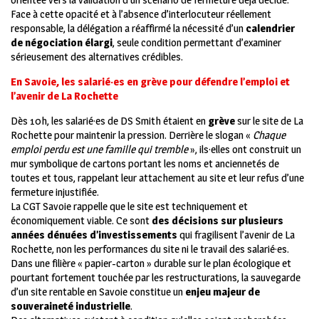
Face à cette opacité et à l’absence d’interlocuteur réellement
responsable, la délégation a réaffirmé la nécessité d’un
calendrier
de négociation élargi
, seule condition permettant d’examiner
sérieusement des alternatives crédibles.
En Savoie, les salarié·es en grève pour défendre l’emploi et
l’avenir de La Rochette
Dès 10h, les salarié·es de DS Smith étaient en
grève
sur le site de La
Rochette pour maintenir la pression. Derrière le slogan «
Chaque
emploi perdu est une famille qui tremble
», ils·elles ont construit un
mur symbolique de cartons portant les noms et anciennetés de
toutes et tous, rappelant leur attachement au site et leur refus d’une
fermeture injustifiée.
La CGT Savoie rappelle que le site est techniquement et
économiquement viable. Ce sont
des décisions sur plusieurs
années dénuées d’investissements
qui fragilisent l’avenir de La
Rochette, non les performances du site ni le travail des salarié·es.
Dans une filière « papier-carton » durable sur le plan écologique et
pourtant fortement touchée par les restructurations, la sauvegarde
d’un site rentable en Savoie constitue un
enjeu majeur de
souveraineté industrielle
.