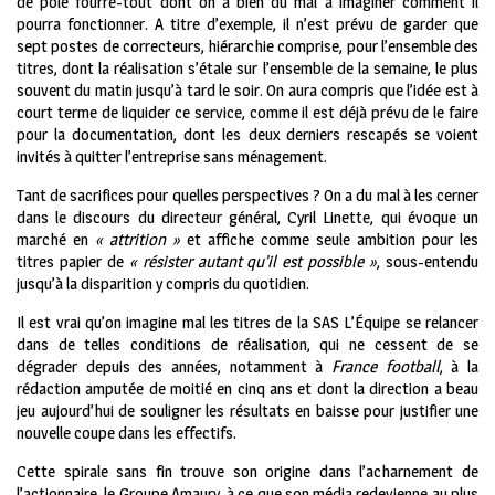
de pôle fourre-tout dont on a bien du mal à imaginer comment il
pourra fonctionner. A titre d’exemple, il n’est prévu de garder que
sept postes de correcteurs, hiérarchie comprise, pour l’ensemble des
titres, dont la réalisation s’étale sur l’ensemble de la semaine, le plus
souvent du matin jusqu’à tard le soir. On aura compris que l’idée est à
court terme de liquider ce service, comme il est déjà prévu de le faire
pour la documentation, dont les deux derniers rescapés se voient
invités à quitter l’entreprise sans ménagement.
Tant de sacrifices pour quelles perspectives ? On a du mal à les cerner
dans le discours du directeur général, Cyril Linette, qui évoque un
marché en
« attrition »
et affiche comme seule ambition pour les
titres papier de
« résister autant qu’il est possible »
, sous-entendu
jusqu’à la disparition y compris du quotidien.
Il est vrai qu’on imagine mal les titres de la SAS L’Équipe se relancer
dans de telles conditions de réalisation, qui ne cessent de se
dégrader depuis des années, notamment à
France football
, à la
rédaction amputée de moitié en cinq ans et dont la direction a beau
jeu aujourd’hui de souligner les résultats en baisse pour justifier une
nouvelle coupe dans les effectifs.
Cette spirale sans fin trouve son origine dans l’acharnement de
l’actionnaire, le Groupe Amaury, à ce que son média redevienne au plus