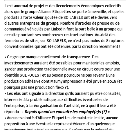
Il est anormal de projeter des licenciements économiques collectifs
alors que le groupe Alliance Etiquettes se porte à merveille, et que les
produits à forte valeur ajoutée de SO LABELS ont été déviés vers
d’autres entreprises du groupe. Nombre d’articles de presse ou de
communiqué véhiculés par LinkedIn font la part belle à un groupe qui
occulte pourtant ses nombreuses restructurations. Au-delà des
fermetures de sites, sur SO LABELS, ce n’est pas moins de 8 ruptures
conventionnelles qui ont été obtenues par la direction récemment !
• Ce groupe manque cruellement de transparence. Des
investissements auraient été possibles pour maintenir les emplois,
garder une production traditionnelle avec un circuit cours pour une
clientèle SUD-OUEST et au besoin pourquoi ne pas revenir à une
production adhésive dont Maumy impression a été privé en 2018 (et
pourquoi pas une production flexo ?).
• Les élus ont signalé à la direction qu’ils auraient pu être consultés,
intéressés à la problématique, aux difficultés éventuelles de
l’entreprise, à la réorganisation de l’activité, ce à quoi il leur a été
répondu : «
Depuis quand on consulte les employé(e)s (?) »
• Aucune volonté d’Alliance Etiquettes de maintenir le site, aucune
proposition à une éventuelle reprise extérieure, d’un quelconque
investisseur, industriel ou imprimeur. Ce n’est pas la volonté du