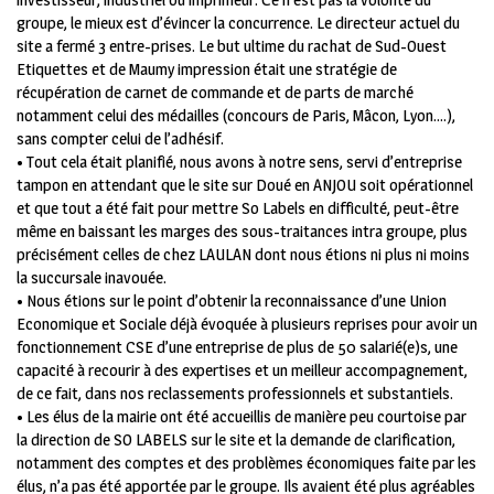
groupe, le mieux est d’évincer la concurrence. Le directeur actuel du
site a fermé 3 entre-prises. Le but ultime du rachat de Sud-Ouest
Etiquettes et de Maumy impression était une stratégie de
récupération de carnet de commande et de parts de marché
notamment celui des médailles (concours de Paris, Mâcon, Lyon….),
sans compter celui de l’adhésif.
• Tout cela était planifié, nous avons à notre sens, servi d’entreprise
tampon en attendant que le site sur Doué en ANJOU soit opérationnel
et que tout a été fait pour mettre So Labels en difficulté, peut-être
même en baissant les marges des sous-traitances intra groupe, plus
précisément celles de chez LAULAN dont nous étions ni plus ni moins
la succursale inavouée.
• Nous étions sur le point d’obtenir la reconnaissance d’une Union
Economique et Sociale déjà évoquée à plusieurs reprises pour avoir un
fonctionnement CSE d’une entreprise de plus de 50 salarié(e)s, une
capacité à recourir à des expertises et un meilleur accompagnement,
de ce fait, dans nos reclassements professionnels et substantiels.
• Les élus de la mairie ont été accueillis de manière peu courtoise par
la direction de SO LABELS sur le site et la demande de clarification,
notamment des comptes et des problèmes économiques faite par les
élus, n’a pas été apportée par le groupe. Ils avaient été plus agréables