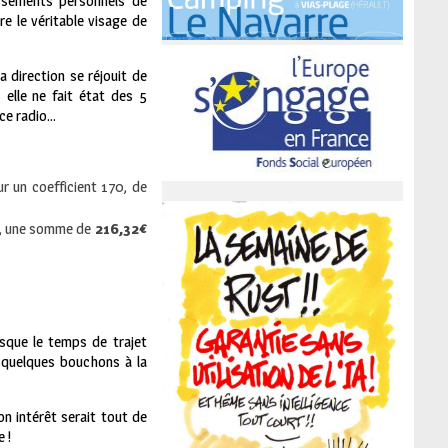
issements personnels de
re le véritable visage de
a direction se réjouit de
elle ne fait état des 5
nce radio…
ur un coefficient 170, de
70, une somme de
216,32
€
sque le temps de trajet
 quelques bouchons à la
on intérêt serait tout de
 !