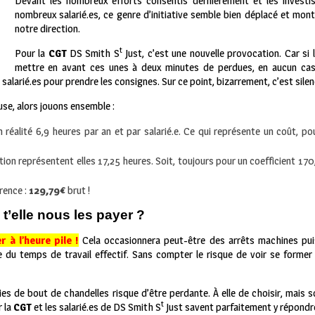
Devant les nombreux efforts consentis dernièrement et les invest
nombreux salarié.es, ce genre d’initiative semble bien déplacé et mont
notre direction.
t
Pour la
CGT
DS Smith S
Just, c’est une nouvelle provocation. Car si l
mettre en avant ces unes à deux minutes de perdues, en aucun cas 
alarié.es pour prendre les consignes. Sur ce point, bizarrement, c’est sile
se, alors jouons ensemble :
 réalité 6,9 heures par an et par salarié.e. Ce qui représente un coût, po
tion représentent elles 17,25 heures. Soit, toujours pour un coefficient 1
rence :
129,79
€
brut !
’elle nous les payer ?
r à l’heure pile !
Cela occasionnera peut-être des arrêts machines pui
du temps de travail effectif. Sans compter le risque de voir se former
ies de bout de chandelles risque d’être perdante. À elle de choisir, mais s
t
r la
CGT
et les salarié.es de DS Smith S
Just savent parfaitement y répondre