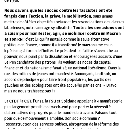
de 1936.
Nous savons que les succès contre les fascistes ont été
forgés dans l’action, la grève, la mobilisation,
sans jamais
mettre de côté les objectifs sociaux et les revendications des classes
laborieuses, notre ancrage syndicaliste.
Toutes les occasions sont
à saisir pour manifester, agir, se mobiliser contre un Macron
et son RN :
c’est lui qui l’a installé comme la seule alternative
politique en France, comme il a transformé le macronisme en un
lepénisme, à force de l’imiter. Le président en faillite s’accroche au
pouvoir, nous punit par la dissolution et encourage les assauts d’une
Le Pen candidate des patrons : ils veulent les noces du capital
financier et du nationalisme fanatisé, un national libéralisme. Dans la
rue, des milliers de jeunes ont manifesté. Annonçant, lundi soir, un
accord de principe « pour faire front populaire », les partis des
gauches et des écologistes ont été accueillis par les cris: « Bravo,
mais ne nous trahissez pas ! »
La CFDT, la CGT, l’Unsa, la FSU et Solidaire appellent à « manifester le
plus largement possible ce week-end pour porter la nécessité
d’alternatives de progrès pour le monde du travail ». Faisons tout
pour que ce mouvement s’amplifie. Son socle commun ?
Reconstruction des services publics, abrogation de la réforme des