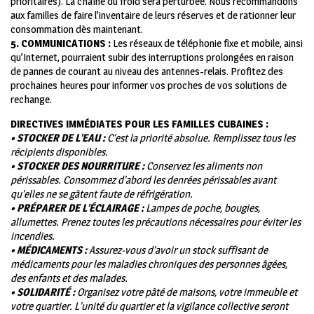
prioritaires). La chaîne du froid sera perturbée. Nous recommandons
aux familles de faire l’inventaire de leurs réserves et de rationner leur
consommation dès maintenant.
5. COMMUNICATIONS :
Les réseaux de téléphonie fixe et mobile, ainsi
qu’Internet, pourraient subir des interruptions prolongées en raison
de pannes de courant au niveau des antennes-relais. Profitez des
prochaines heures pour informer vos proches de vos solutions de
rechange.
DIRECTIVES IMMÉDIATES POUR LES FAMILLES CUBAINES :
• STOCKER DE L’EAU :
C’est la priorité absolue. Remplissez tous les
récipients disponibles.
• STOCKER DES NOURRITURE :
Conservez les aliments non
périssables. Consommez d’abord les denrées périssables avant
qu’elles ne se gâtent faute de réfrigération.
• PRÉPARER DE L’ÉCLAIRAGE :
Lampes de poche, bougies,
allumettes. Prenez toutes les précautions nécessaires pour éviter les
incendies.
• MÉDICAMENTS :
Assurez-vous d’avoir un stock suffisant de
médicaments pour les maladies chroniques des personnes âgées,
des enfants et des malades.
• SOLIDARITÉ :
Organisez votre pâté de maisons, votre immeuble et
votre quartier. L’unité du quartier et la vigilance collective seront