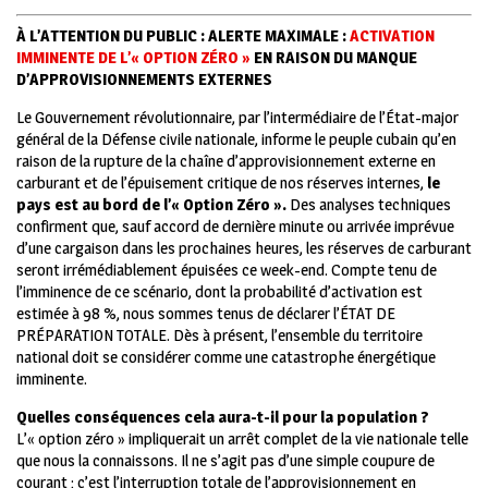
À L’ATTENTION DU PUBLIC : ALERTE MAXIMALE :
ACTIVATION
IMMINENTE DE L’« OPTION ZÉRO »
EN RAISON DU MANQUE
D’APPROVISIONNEMENTS EXTERNES
Le Gouvernement révolutionnaire, par l’intermédiaire de l’État-major
général de la Défense civile nationale, informe le peuple cubain qu’en
raison de la rupture de la chaîne d’approvisionnement externe en
carburant et de l’épuisement critique de nos réserves internes,
le
pays est au bord de l’« Option Zéro ».
Des analyses techniques
confirment que, sauf accord de dernière minute ou arrivée imprévue
d’une cargaison dans les prochaines heures, les réserves de carburant
seront irrémédiablement épuisées ce week-end. Compte tenu de
l’imminence de ce scénario, dont la probabilité d’activation est
estimée à 98 %, nous sommes tenus de déclarer l’ÉTAT DE
PRÉPARATION TOTALE. Dès à présent, l’ensemble du territoire
national doit se considérer comme une catastrophe énergétique
imminente.
Quelles conséquences cela aura-t-il pour la population ?
L’« option zéro » impliquerait un arrêt complet de la vie nationale telle
que nous la connaissons. Il ne s’agit pas d’une simple coupure de
courant ; c’est l’interruption totale de l’approvisionnement en