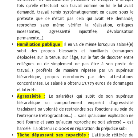
fois qu’elle effectuait son travail comme on lui le lui avait
demandé, travail remis systématiquement en cause sous le
prétexte que ce n’était pas cela qui avait été demandé,
reproches sans même vérifier la réalisation, critiques
incessantes, agressivité injustifiée, dévalorisation
permanente…).
Humiliation publique
:
Il en va de même lorsqu’un salarié(e)
subit des propos blessants et humiliants (remarques
déplacées sur la tenue, sur l’âge, sur le fait de discuter entre
collègues ou de simplement ne pas être à son poste de
travail…) proférés de manière répétée par un supérieur
hiérarchique, propos corroborés par des attestations
concordantes. Le salarié a obtenu 13.379 euros de dommages
et intérêts.
Agressivité :
Le salarié(e) qui subit de son supérieur
hiérarchique un comportement empreint d’agressivité
traduisant sa volonté de restreindre ses fonctions au sein de
l’entreprise (rétrogradation…) – sans qu’aucune explication ne
soit fournie et sans qu’aucun reproche ne soit adressé – est
harcelé. Il a obtenu 10.000€ en réparation du préjudice subi.
Tâche dépassant ses capacités :
L’attitude réitérée du