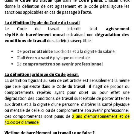
dans le
Code du travail
que dans le
Code pénal
. Chacun d’eux
donne la définition de cet agissement et le Code pénal ajoute les
sanctions applicables en cas de passage à l’acte.
La définition légale du Code du travail
Le Code du travail interdit tout
agissement
répété
de
harcèlement moral
entraînant une
dégradation des
conditions de travail
du salarié(e) susceptible :
De
porter atteinte
aux droits et à la dignité du salarié.
D’
altérer sa santé
physique ou mentale.
De
compromettre son avenir professionnel
.
La définition juridique du Code pénal.
La définition figurant au sein de cet article est sensiblement la même
que celle qui existe dans le Code du travail : il s’agit de propos ou
comportements répétés ayant pour objet ou pour effet une
dégradation des conditions de travail susceptible de porter atteinte
aux droits et à la dignité d’une personne, d’altérer la santé physique
ou mentale de celle-ci ou de compromettre son avenir professionnel.
Ces comportements sont punis de
2 ans d’emprisonnement et de
30.000€ d’amende.
Victime de harcèlement au travail : que faire ?