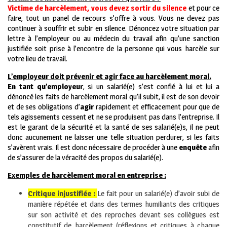
Victime de harcèlement, vous devez sortir du silence
et pour ce
faire, tout un panel de recours s’offre à vous. Vous ne devez pas
continuer à souffrir et subir en silence. Dénoncez votre situation par
lettre à l’employeur ou au médecin du travail afin qu’une sanction
justifiée soit prise à l’encontre de la personne qui vous harcèle sur
votre lieu de travail.
L’employeur doit prévenir et agir face au harcèlement moral.
En tant qu’employeur
, si un salarié(e) s’est confié à lui et lui a
dénoncé les faits de harcèlement moral qu’il subit, il est de son devoir
et de ses obligations d’
agir
rapidement et efficacement pour que de
tels agissements cessent et ne se produisent pas dans l’entreprise. Il
est le garant de la sécurité et la santé de ses salarié(e)s, il ne peut
donc aucunement ne laisser une telle situation perdurer, si les faits
s’avèrent vrais. Il est donc nécessaire de procéder à une
enquête
afin
de s’assurer de la véracité des propos du salarié(e).
Exemples de harcèlement moral en entreprise :
Critique injustifiée :
Le fait pour un salarié(e) d’avoir subi de
manière répétée et dans des termes humiliants des critiques
sur son activité et des reproches devant ses collègues est
constitutif de harcèlement (réflexions et critiques à chaque