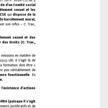
tée d’un Comité social
èlement sexuel et les
CSE
qui
dispose de la
 du harcèlement moral,
er son refus – C. Trav.,
èlement sexuel et des
 des Droits (C. Trav.,
s missions en matière de
315-18). Il s’agit là de
la formation doit être «
donc pas véritablement de
ance fonctionnelle
. En
e.
l’existence d’actions
lité (puisque il s’agit
ments justificatifs et de