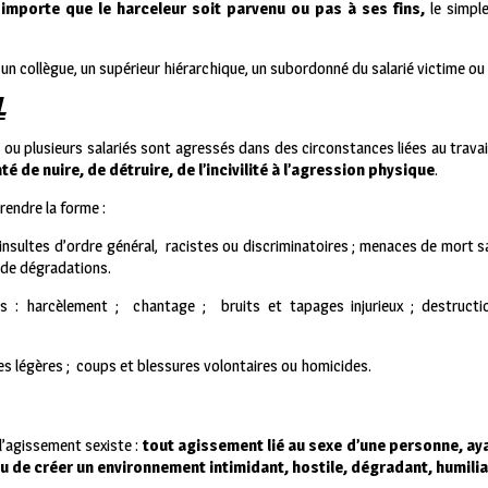
importe que le harceleur soit parvenu ou pas à ses fins,
le simpl
e un collègue, un supérieur hiérarchique, un subordonné du salarié victime ou 
L
n ou plusieurs salariés sont agressés dans des circonstances liées au travail
é de nuire, de détruire, de l’incivilité à l’agression physique
.
rendre la forme :
insultes d’ordre général,
racistes ou discriminatoires ; menaces de mort s
 de dégradations.
s : harcèlement ;
chantage ;
bruits et tapages injurieux ; destruct
s légères ;
coups et blessures volontaires ou homicides.
 l’agissement sexiste :
tout agissement lié au sexe d’une personne, ay
 ou de créer un environnement intimidant, hostile, dégradant, humili