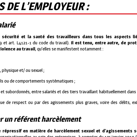
S DE L’EMPLOYEUR :
alarié
 sécurité et la santé des travailleurs dans tous les aspects li
 et art. L4121-1 du code du travail).
Il est tenu, entre autre, de pro
iolence au travail
, qu’elles se manifestent notamment :
 physique et/ ou sexuel ;
uels ou de comportements systématiques ;
et subordonnés, entre salariés et des tiers travaillant habituellement dans l
e de respect ou par des agissements plus graves, voire des délits, exi
er un référent harcèlement
e répressif en matière de harcèlement sexuel et d’agissements s
ganisationnelles au sein des entreprises, à compter du 1er janvier 2019 (