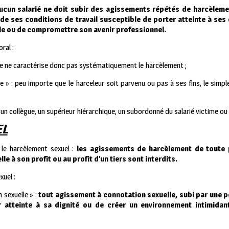
ucun salarié ne doit subir des agissements répétés de harcèleme
de ses conditions de travail susceptible de porter atteinte à ses d
le ou de compromettre son avenir professionnel.
ral :
cte ne caractérise donc pas systématiquement le harcèlement ;
e » : peu importe que le harceleur soit parvenu ou pas à ses fins, le sim
e un collègue, un supérieur hiérarchique, un subordonné du salarié victime ou 
EL
t le harcèlement sexuel :
les agissements de harcèlement de toute 
le à son profit ou au profit d’un tiers sont interdits.
uel :
 sexuelle » :
tout agissement à connotation sexuelle, subi par une 
 atteinte à sa dignité ou de créer un environnement intimidant