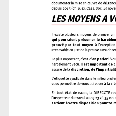
documenter la mise en œuvre de diligences
depuis 2015 (cf.
p. ex. Cass. Soc. 15 no
LES MOYENS A V
Il existe plusieurs moyens de prouver un
qui pourraient présumer le harcèle
prouvé par tout moyen
à l’exceptio
irrecevable en justice la preuve ainsi obte
Le plus important, c’est d’
en parler
! Vo
harcèlement vécu.
Il est important de c
assuré de l
a discrétion, de l’impartiali
L’étiquette syndicale dans le milieu prof
vous permettre de vous adresser à
la « 
En tout état de cause, la DIRECCTE rest
l’Inspecteur du travail au 03.23.26.35.00 
se tient à votre disposition pour t