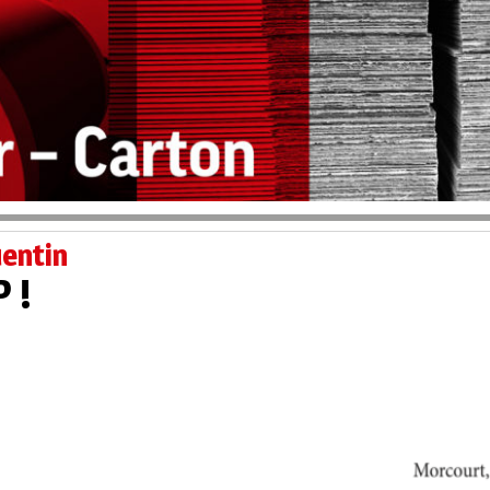
entin
 !