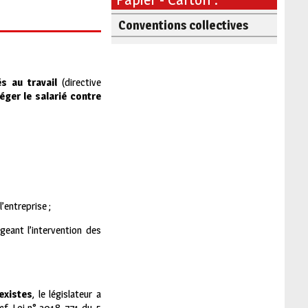
Conventions collectives
és au travail
(directive
téger le salarié contre
’entreprise ;
geant l’intervention des
existes
, le législateur a
cf. Loi n° 2018-771 du 5