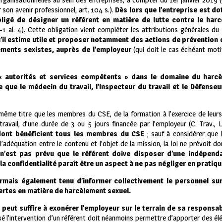
 son avenir professionnel, art. 104 s.).
Dès lors que l’entreprise est do
ligé de désigner un référent en matière de lutte contre le harc
-1 al. 4). Cette obligation vient compléter les attributions générales du
 qu’il estime utile et proposer notamment des actions de prévention
ements sexistes, auprès de l’employeur
(qui doit le cas échéant motiv
 « autorités et services compétents » dans le domaine du harc
que le médecin du travail, l’Inspecteur du travail et le Défenseur
 même titre que les membres du CSE, de la formation à l’exercice de leur
ravail, d’une durée de 3 ou 5 jours financée par l’employeur (C. Trav., L2
 dont bénéficient tous les membres du CSE
; sauf à considérer que 
l’adéquation entre le contenu et l’objet de la mission, la loi ne prévoit 
 n’est pas prévu que le référent doive disposer d’une indépend
la confidentialité paraît être un aspect à ne pas négliger en pratiqu
mais également tenu d’informer collectivement le personnel sur 
ertes en matière de harcèlement sexuel.
 peut suffire à exonérer l’employeur sur le terrain de sa responsabi
nisé l’intervention d’un référent doit néanmoins permettre d’apporter des élé