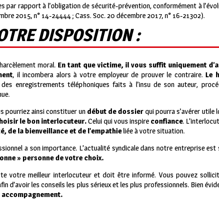
 par rapport à l’obligation de sécurité-prévention, conformément à l’évol
vembre 2015, n° 14-24444 ; Cass. Soc. 20 décembre 2017, n° 16-21302).
OTRE DISPOSITION :
 harcèlement moral.
En tant que victime, il vous suffit uniquement d
ment
, il incombera alors à votre employeur de prouver le contraire.
Le 
n des enregistrements téléphoniques faits à l’insu de son auteur, procé
nue.
us pourriez ainsi constituer un
début de dossier
qui pourra s’avérer utile 
hoisir le bon interlocuteur.
Celui qui vous inspire
confiance
. L’interlocu
té, de la bienveillance et de l’empathie
liée à votre situation.
essionnel a son importance. L’actualité syndicale dans notre entreprise es
bonne » personne de votre choix.
e votre meilleur interlocuteur et doit être informé. Vous pouvez sollic
afin d’avoir les conseils les plus sérieux et les plus professionnels. Bien é
out accompagnement.