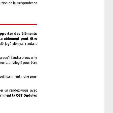
ution de la jurisprudence
’apporter des éléments
harcèlement peut être
dé jugé déloyal rendant
lorsqu’il faudra prouver le
teur a privilégié pour être
t suffisamment riche pour
iter un rendez-vous avec
videmment
la CGT Ondulys