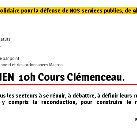
olidaire pour la défense de NOS services publics, de 9
tatuts.
.
e par point.
Khomri et des ordonnances Macron.
EN 10h Cours Clémenceau.
ous les secteurs à se réunir, à débattre, à définir leurs 
 y compris la reconduction, pour construire le 