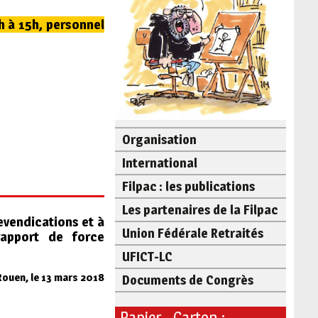
h à 15h, personnel
Organisation
International
Filpac : les publications
Les partenaires de la Filpac
revendications et à
Union Fédérale Retraités
rapport de force
UFICT-LC
Rouen, le 13 mars 2018
Documents de Congrès
Papier - Carton :