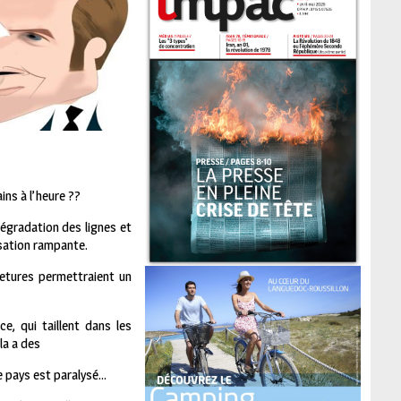
ins à l’heure ??
égradation des lignes et
isation rampante.
metures permettraient un
e, qui taillent dans les
la a des
e pays est paralysé…