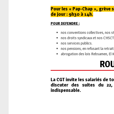
Pour les « Pap-Chap », grève s
de jour : 9h30 à 14h.
POUR DEFENDRE :
nos conventions collectives, nos s
nos droits syndicaux et nos CHSCT
nos services publics.
nos pensions, en refusant la retrait
abrogation des lois Rebsamen, El 
ROU
La CGT invite les salariés de t
discuter des suites du 22,
indispensable.