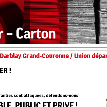
 Darblay Grand-Couronne / Union dépa
ER !
aranties sont attaquées, défendons-nous
E, PUBLIC ET PRIVE !