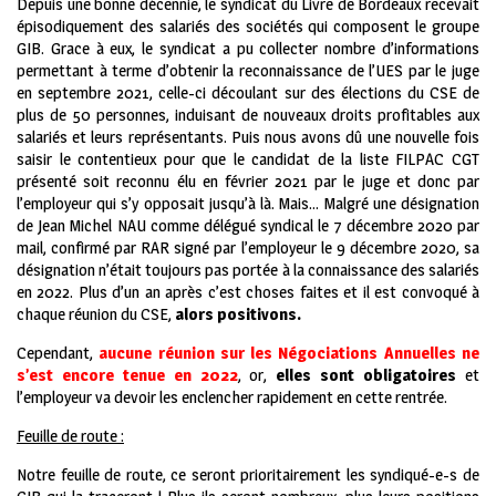
Depuis une bonne décennie, le syndicat du Livre de Bordeaux recevait
épisodiquement des salariés des sociétés qui composent le groupe
GIB. Grace à eux, le syndicat a pu collecter nombre d’informations
permettant à terme d’obtenir la reconnaissance de l’UES par le juge
en septembre 2021, celle-ci découlant sur des élections du CSE de
plus de 50 personnes, induisant de nouveaux droits profitables aux
salariés et leurs représentants. Puis nous avons dû une nouvelle fois
saisir le contentieux pour que le candidat de la liste FILPAC CGT
présenté soit reconnu élu en février 2021 par le juge et donc par
l’employeur qui s’y opposait jusqu’à là. Mais… Malgré une désignation
de Jean Michel NAU comme délégué syndical le 7 décembre 2020 par
mail, confirmé par RAR signé par l’employeur le 9 décembre 2020, sa
désignation n’était toujours pas portée à la connaissance des salariés
en 2022. Plus d’un an après c’est choses faites et il est convoqué à
chaque réunion du CSE,
alors positivons.
Cependant,
aucune réunion sur les Négociations Annuelles ne
s’est encore tenue en 2022
, or,
elles sont obligatoires
et
l’employeur va devoir les enclencher rapidement en cette rentrée.
F
euille de route :
Notre feuille de route, ce seront prioritairement les syndiqué-e-s de