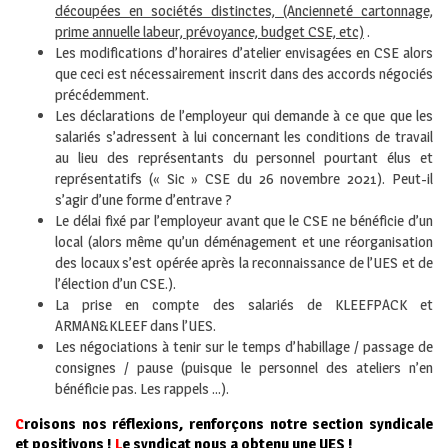
découpées en sociétés distinctes, (Ancienneté cartonnage,
prime annuelle labeur, prévoyance, budget CSE, etc)
.
Les modifications d’horaires d’atelier envisagées en CSE alors
que ceci est nécessairement inscrit dans des accords négociés
précédemment.
Les déclarations de l’employeur qui demande à ce que que les
salariés s’adressent à lui concernant les conditions de travail
au lieu des représentants du personnel pourtant élus et
représentatifs (« Sic » CSE du 26 novembre 2021). Peut-il
s’agir d’une forme d’entrave ?
Le délai fixé par l’employeur avant que le CSE ne bénéficie d’un
local (alors même qu’un déménagement et une réorganisation
des locaux s’est opérée après la reconnaissance de l’UES et de
l’élection d’un CSE.).
La prise en compte des salariés de KLEEFPACK et
ARMAN&KLEEF dans l’UES.
Les négociations à tenir sur le temps d’habillage / passage de
consignes / pause (puisque le personnel des ateliers n’en
bénéficie pas. Les rappels …).
C
roisons nos réflexions, renforçons notre section syndicale
et positivons !
L
e syndicat nous a obtenu une UES !