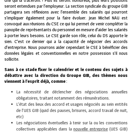
GIB qui la traceront ! Plus ils seront nombreux, plus leurs positions
seront entendues par l’employeur. La section syndicale du groupe GIB
partagera ses réflexions avec l’ensemble des salariés qui pourront
s’impliquer également pour la faire évoluer. Jean Michel NAU est
convoqué aux réunions du CSE ce qui lui permet de venir compléter la
panoplie de représentants du personnel en mesure d’aider les salariés
à porter leurs besoins. Le CSE garde son rôle, celui du DS apporte le
sien. C’est ce dernier qui a la capacité de négocier des accords
d’entreprise. Nous pourrons aider cependant le CSE à bénéficier des
données légales et conventionnelles en notre possession s’il nous
sollicite.
S
ans à ce stade fixer le calendrier et le contenu des sujets à
débattre avec la direction du Groupe GIB, des thèmes nous
viennent à l’esprit déjà, comme
:
La nécessité de déclencher des négociations annuelles
obligatoires, traitant notamment des rémunérations.
L’état des lieux des accord et usages négociés au sein entités
de l’UES GIB (quid des pauses, brisures, accord travail de nuit,
etc)
Les négociations éventuelles à tenir sur la ou les conventions
collectives applicables dans la
nouvelle entreprise
(UES GIB)