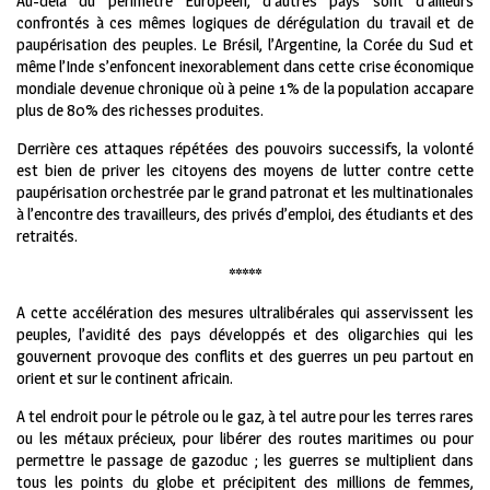
Au-delà du périmètre Européen, d’autres pays sont d’ailleurs
confrontés à ces mêmes logiques de dérégulation du travail et de
paupérisation des peuples. Le Brésil, l’Argentine, la Corée du Sud et
même l’Inde s’enfoncent inexorablement dans cette crise économique
mondiale devenue chronique où à peine 1% de la population accapare
plus de 80% des richesses produites.
Derrière ces attaques répétées des pouvoirs successifs, la volonté
est bien de priver les citoyens des moyens de lutter contre cette
paupérisation orchestrée par le grand patronat et les multinationales
à l’encontre des travailleurs, des privés d’emploi, des étudiants et des
retraités.
*****
A cette accélération des mesures ultralibérales qui asservissent les
peuples, l’avidité des pays développés et des oligarchies qui les
gouvernent provoque des conflits et des guerres un peu partout en
orient et sur le continent africain.
A tel endroit pour le pétrole ou le gaz, à tel autre pour les terres rares
ou les métaux précieux, pour libérer des routes maritimes ou pour
permettre le passage de gazoduc ; les guerres se multiplient dans
tous les points du globe et précipitent des millions de femmes,