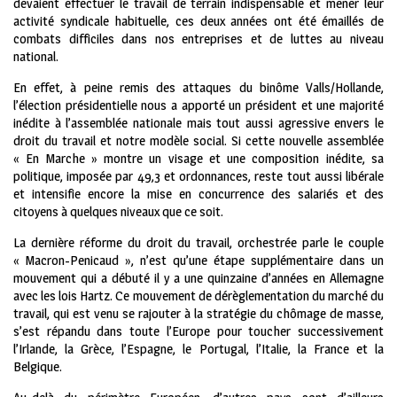
devaient effectuer le travail de terrain indispensable et mener leur
activité syndicale habituelle, ces deux années ont été émaillés de
combats difficiles dans nos entreprises et de luttes au niveau
national.
En effet, à peine remis des attaques du binôme Valls/Hollande,
l’élection présidentielle nous a apporté un président et une majorité
inédite à l’assemblée nationale mais tout aussi agressive envers le
droit du travail et notre modèle social. Si cette nouvelle assemblée
« En Marche » montre un visage et une composition inédite, sa
politique, imposée par 49,3 et ordonnances, reste tout aussi libérale
et intensifie encore la mise en concurrence des salariés et des
citoyens à quelques niveaux que ce soit.
La dernière réforme du droit du travail, orchestrée parle le couple
« Macron-Penicaud », n’est qu’une étape supplémentaire dans un
mouvement qui a débuté il y a une quinzaine d’années en Allemagne
avec les lois Hartz. Ce mouvement de dérèglementation du marché du
travail, qui est venu se rajouter à la stratégie du chômage de masse,
s’est répandu dans toute l’Europe pour toucher successivement
l’Irlande, la Grèce, l’Espagne, le Portugal, l’Italie, la France et la
Belgique.