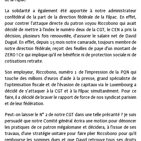
La solidarité a également été apportée à notre administrateur
confédéral de la part de la direction fédérale de la Filpac. En effet,
pour contrer l’attaque directe du patron voyou Riccobono qui avait
décidé de mettre à l’index le numéro deux de la CGT, le CEN a pris la
décision, plusieurs fois renouvelée, d’assurer le salaire net de David
Dugué. En effet, depuis 15 mois notre camarade, toujours membre de
notre direction fédérale, reçoit des feuilles de paye d’un montant de
ZERO ! Ce qui implique qu’il ne bénéficie ni de protection sociale ni de
cotisations retraite.
Son employeur, Riccobono, numéro 1 de l’impression de la PQN qui
touche des millions d’euros d’aide à la presse, grand spécialiste de
l’optimisation fiscale et de l’évasion de capitaux via le Luxembourg a
décidé de s’attaquer à la CGT et à la Filpac simultanément. Pour ce
faire, il a décidé de braver le rapport de force de nos syndicat parisien
et de leur fédération.
Peut-on laisser le N° 2 de notre CGT dans une telle précarité ? Je suis
persuadé que notre Comité général écrira une motion pour dénoncer
les pratiques de ce patron mégalomane et décidera, à l’issue de ses
travaux, d’une stratégie unitaire pour faire plier Riccobono pour qu’il
rembourse les sommes dues et que David retrouve tous ses droits