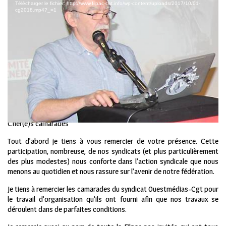
Télécharger le fichier: http://www.filpac-cgt.info/wp-content/uploads/2017/10/01-
cg2018.mp4?_=1
Cher(e)s camarades
Tout d’abord je tiens à vous remercier de votre présence. Cette
participation, nombreuse, de nos syndicats (et plus particulièrement
des plus modestes) nous conforte dans l’action syndicale que nous
menons au quotidien et nous rassure sur l’avenir de notre fédération.
Je tiens à remercier les camarades du syndicat Ouestmédias-Cgt pour
le travail d’organisation qu’ils ont fourni afin que nos travaux se
déroulent dans de parfaites conditions.