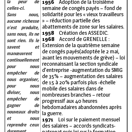
1956
Adoption de la troisième
la peur de
semaine de congés payés – fond de
celles-ci.
solidarité pour les « vieux travailleurs
Sans nous,
» – réduction partielle des
aucune richesse
abattements de zone sur les salaires.
n’est produite,
1958
Création des ASSEDIC.
sans nous, ils ne
1968
Accord de GRENELLE :
sont rien. Ils le
Extension de la quatrième semaine
savent et
de congés payés(adoptée le 2 mai,
manœuvrent
avant les mouvements de grève) – loi
continuellement
reconnaissant la section syndicale
pour nous
d’entreprise -augmentation du SMIG
empêcher de
de 35% – augmentation des salaires
nous organiser,
de 15 à 20% parfois plus -échelle
pour nous
mobile des salaires dans de
diviser, nous
nombreuses branches – retour
empêcher de
progressif aux 40 heures
gagner de
hebdomadaires abandonnées après
nouveaux droits
la guerre.
et nous
1971
Loi sur le paiement mensuel
reprendre ceux
des salaires – accords syndicats-
durement
patronat puis loi sur la formation