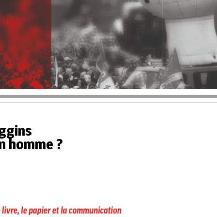
iggins
’un homme ?