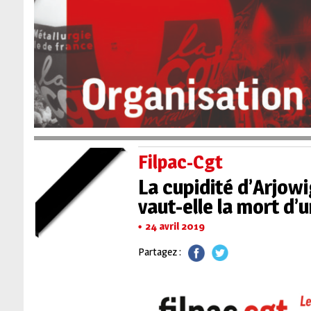
Filpac-Cgt
La cupidité d’Arjow
vaut-elle la mort d
24 avril 2019
Partagez :