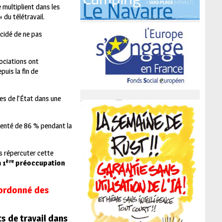
e multiplient dans les
 du télétravail.
écidé de ne pas
ociations ont
uis la fin de
des de l’État dans une
gmenté de 86 % pendant la
as répercuter cette
ère
 1
préoccupation
oordonné des
s de travail dans