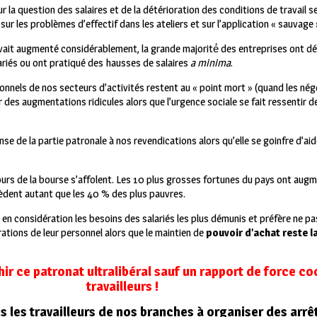
sur la question des salaires et de la détérioration des conditions de travail s
 les problèmes d’effectif dans les ateliers et sur l’application « sauvage »
 avait augmenté considérablement, la grande majorité́ des entreprises ont d
ariés ou ont pratiqué des hausses de salaires
a minima
.
nnels de nos secteurs d’activités restent au « point mort » (quand les nég
es augmentations ridicules alors que l’urgence sociale se fait ressentir dep
nse de la partie patronale à nos revendications alors qu’elle se goinfre d’ai
 cours de la bourse s’affolent. Les 10 plus grosses fortunes du pays ont au
èdent autant que les 40 % des plus pauvres.
 en considération les besoins des salariés les plus démunis et préfère ne p
ations de leur personnel alors que le maintien de
pouvoir d’achat reste la
hir ce patronat ultralibéral sauf un rapport de force c
travailleurs !
s les travailleurs de nos branches à organiser des arrêt