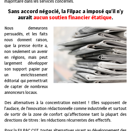
majoritaire dans les services concernés.
Sans accord négocié, la Filpac a imposé qu’il n’y
aurait
aucun soutien financier étatique
.
Nous demeurons
persuadés, et les faits
nous donnent raison,
que la presse écrite a,
non seulement un avenir
en régions, mais peut
largement développer
son support papier par
un enrichissement
éditorial qui permettrait
de capter de nombreux
annonceurs locaux.
Des alternatives à la concentration existent ! Elles supposent de
l’audace, de l’innovation rédactionnelle comme industrielle et surtout
de sortir de la zone de confort qu’affectionne tant la plupart des
directions de titres : les réductions récurrentes des effectifs.
Pour la FILPAC CGT, toutes alternatives visant au développement des