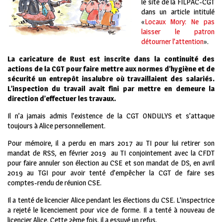
le site de la FILPAC-CGT
dans un article intitulé
«
Locaux Mory: Ne pas
laisser le patron
détourner l’attention
».
La caricature de Rust est inscrite dans la continuité des
actions de la CGT pour faire mettre aux normes d’hygiène et de
sécurité un entrepôt insalubre où travaillaient des salariés.
L’inspection du travail avait fini par mettre en demeure la
direction d’effectuer les travaux.
Il n’a jamais admis l’existence de la CGT ONDULYS et s’attaque
toujours à Alice personnellement.
Pour mémoire, il a perdu en mars 2017 au TI pour lui retirer son
mandat de RSS, en février 2019 au TI conjointement avec la CFDT
pour faire annuler son élection au CSE et son mandat de DS, en avril
2019 au TGI pour avoir tenté d’empêcher la CGT de faire ses
comptes-rendu de réunion CSE.
Il a tenté de licencier Alice pendant les élections du CSE. L’inspectrice
a rejeté le licenciement pour vice de forme. Il a tenté à nouveau de
licencier Alice. Cette 2ème fois, il a essuyé un refus.