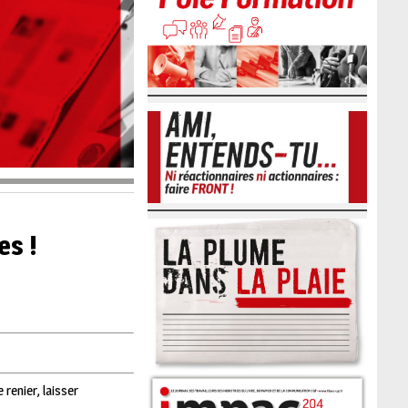
es !
 renier, laisser