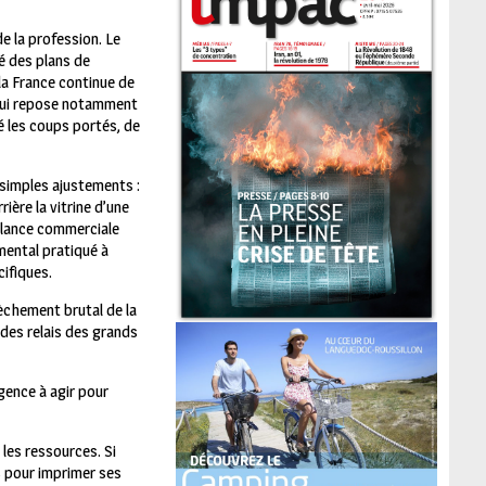
de la profession. Le
é des plans de
a France continue de
, qui repose notamment
ré les coups portés, de
 simples ajustements :
rière la vitrine d’une
balance commerciale
mental pratiqué à
ifiques.
ssèchement brutal de la
 des relais des grands
rgence à agir pour
 les ressources. Si
rs pour imprimer ses