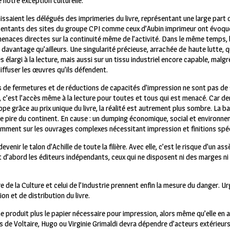
 notre exception culturelle.
nissaient les délégués des imprimeries du livre, représentant une large part 
ésentants des sites du groupe CPI comme ceux d’Aubin imprimeur ont évoqu
enaces directes sur la continuité même de l’activité.
Dans le même temps, l
lit davantage qu’ailleurs. Une singularité précieuse, arrachée de haute lutte
ès élargi à la lecture, mais aussi sur un tissu industriel encore capable, malg
iffuser les œuvres qu’ils défendent.
s de fermetures et de réductions de capacités d’impression ne sont pas de
, c’est l’accès même à la lecture pour toutes et tous qui est menacé.
Car der
pe grâce au prix unique du livre, la réalité est autrement plus sombre. La 
 le pire du continent. En cause : un dumping économique, social et environne
tamment sur les ouvrages complexes nécessitant impression et finitions spéc
devenir le talon d’Achille de toute la filière. Avec elle, c’est le risque d’un a
ant d’abord les éditeurs indépendants, ceux qui ne disposent ni des marges ni
re de la Culture et celui de l’Industrie prennent enfin la mesure du danger. U
on et de distribution du livre.
ne produit plus le papier nécessaire pour impression, alors même qu’elle en a
ays de Voltaire, Hugo ou Virginie Grimaldi devra dépendre d’acteurs extérieu