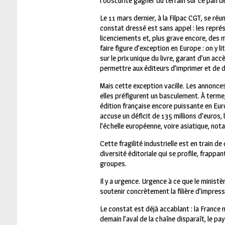
l’obscurité gagner du terrain sur ce pan de
Le 11 mars dernier, à la Filpac CGT, se réu
constat dressé est sans appel : les repr
licenciements et, plus grave encore, des m
faire figure d’exception en Europe : on y 
sur le prix unique du livre, garant d’un acc
permettre aux éditeurs d’imprimer et de d
Mais cette exception vacille. Les annonce
elles préfigurent un basculement. À terme
édition française encore puissante en Euro
accuse un déficit de 135 millions d’euros,
l’échelle européenne, voire asiatique, no
Cette fragilité industrielle est en train de 
diversité éditoriale qui se profile, frapp
groupes.
Il y a urgence. Urgence à ce que le ministè
soutenir concrètement la filière d’impressi
Le constat est déjà accablant : la France 
demain l’aval de la chaîne disparaît, le p