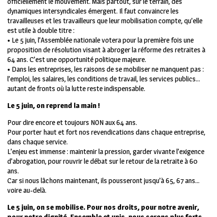
officiellement le mouvement. Mais partout, sur le terrain, des
dynamiques intersyndicales émergent. Il faut convaincre les
travailleuses et les travailleurs que leur mobilisation compte, qu’elle
est utile à double titre :
• Le 5 juin, l’Assemblée nationale votera pour la première fois une
proposition de résolution visant à abroger la réforme des retraites à
64 ans. C’est une opportunité politique majeure.
• Dans les entreprises, les raisons de se mobiliser ne manquent pas :
l’emploi, les salaires, les conditions de travail, les services publics…
autant de fronts où la lutte reste indispensable.
Le 5 juin, on reprend la main !
Pour dire encore et toujours NON aux 64 ans.
Pour porter haut et fort nos revendications dans chaque entreprise,
dans chaque service.
L’enjeu est immense : maintenir la pression, garder vivante l’exigence
d’abrogation, pour rouvrir le débat sur le retour de la retraite à 60
ans.
Car si nous lâchons maintenant, ils pousseront jusqu’à 65, 67 ans…
voire au-delà.
Le 5 juin, on se mobilise. Pour nos droits, pour notre avenir,
pour notre dignité.
Ensemble et unis, nous serons plus forts.