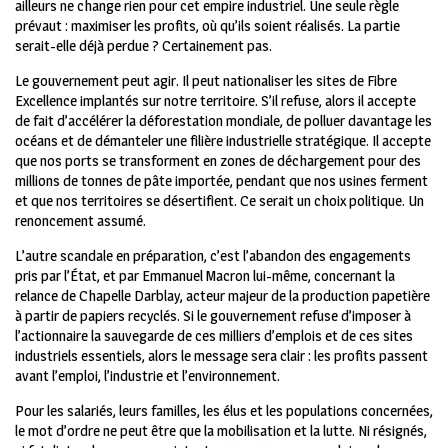
ailleurs ne change rien pour cet empire industriel. Une seule règle
prévaut : maximiser les profits, où qu’ils soient réalisés. La partie
serait-elle déjà perdue ? Certainement pas.
Le gouvernement peut agir. Il peut nationaliser les sites de Fibre
Excellence implantés sur notre territoire. S’il refuse, alors il accepte
de fait d’accélérer la déforestation mondiale, de polluer davantage les
océans et de démanteler une filière industrielle stratégique. Il accepte
que nos ports se transforment en zones de déchargement pour des
millions de tonnes de pâte importée, pendant que nos usines ferment
et que nos territoires se désertifient. Ce serait un choix politique. Un
renoncement assumé.
L’autre scandale en préparation, c’est l’abandon des engagements
pris par l’État, et par Emmanuel Macron lui-même, concernant la
relance de Chapelle Darblay, acteur majeur de la production papetière
à partir de papiers recyclés.
Si le gouvernement refuse d’imposer à
l’actionnaire la sauvegarde de ces milliers d’emplois et de ces sites
industriels essentiels, alors le message sera clair : les profits passent
avant l’emploi, l’industrie et l’environnement.
Pour les salariés, leurs familles, les élus et les populations concernées,
le mot d’ordre ne peut être que la mobilisation et la lutte. Ni résignés,