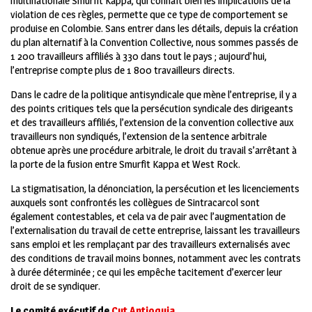
multinationale Smurfit Kappa, qui connaît bien les implications de la
violation de ces règles, permette que ce type de comportement se
produise en Colombie. Sans entrer dans les détails, depuis la création
du plan alternatif à la Convention Collective, nous sommes passés de
1 200 travailleurs affiliés à 330 dans tout le pays ; aujourd’hui,
l’entreprise compte plus de 1 800 travailleurs directs.
Dans le cadre de la politique antisyndicale que mène l’entreprise, il y a
des points critiques tels que la persécution syndicale des dirigeants
et des travailleurs affiliés, l’extension de la convention collective aux
travailleurs non syndiqués, l’extension de la sentence arbitrale
obtenue après une procédure arbitrale, le droit du travail s’arrêtant à
la porte de la fusion entre Smurfit Kappa et West Rock.
La stigmatisation, la dénonciation, la persécution et les licenciements
auxquels sont confrontés les collègues de Sintracarcol sont
également contestables, et cela va de pair avec l’augmentation de
l’externalisation du travail de cette entreprise, laissant les travailleurs
sans emploi et les remplaçant par des travailleurs externalisés avec
des conditions de travail moins bonnes, notamment avec les contrats
à durée déterminée ; ce qui les empêche tacitement d’exercer leur
droit de se syndiquer.
Le comité exécutif de
Cut Antioquia