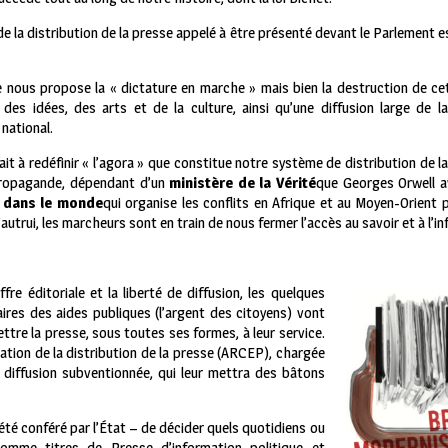
 de la distribution de la presse appelé à être présenté devant le Parlement es
e nous propose la « dictature en marche » mais bien la destruction de ce
 des idées, des arts et de la culture, ainsi qu’une diffusion large de l
national.
it à redéfinir « l’agora » que constitue notre système de distribution de la
e propagande, dépendant d’un
ministère de la Vérité
que Georges Orwell av
x dans le monde
qui organise les conflits en Afrique et au Moyen-Orient p
autrui, les marcheurs sont en train de nous fermer l’accès au savoir et à l’
re éditoriale et la liberté de diffusion, les quelques
iaires des aides publiques (l’argent des citoyens) vont
ettre la presse, sous toutes ses formes, à leur service.
lation de la distribution de la presse (ARCEP), chargée
a diffusion subventionnée, qui leur mettra des bâtons
 été conféré par l’État – de décider quels quotidiens ou
omme titres de Presse d’information politique et