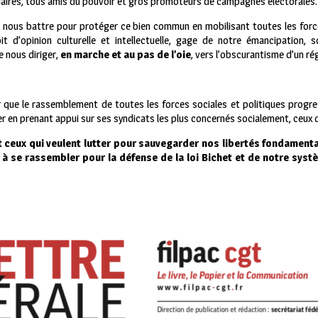
iardaires, tous amis du pouvoir et gros promoteurs de campagnes électorales.
t nous battre pour protéger ce bien commun en mobilisant toutes les force
t d’opinion culturelle et intellectuelle, gage de notre émancipation, s
 nous diriger,
en marche et au pas de l’oie
, vers l’obscurantisme d’un rég
r que le rassemblement de toutes les forces sociales et politiques progr
er en prenant appui sur ses syndicats les plus concernés socialement, ceux d
et ceux qui veulent lutter pour sauvegarder nos libertés fondament
, à se rassembler pour la défense de la loi Bichet et de notre syst