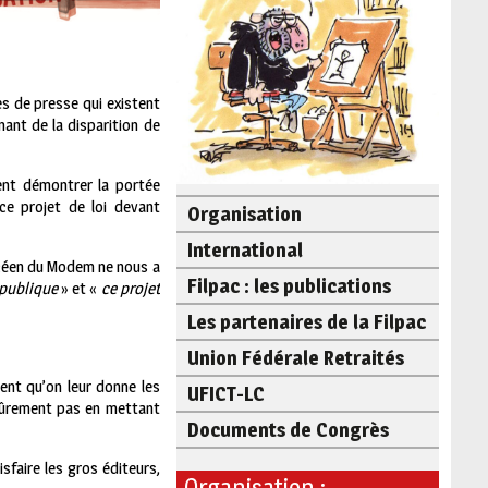
mes de presse qui existent
nant de la disparition de
ment démontrer la portée
ce projet de loi devant
Organisation
International
ancéen du Modem ne nous a
Filpac : les publications
épublique
» et «
ce projet
Les partenaires de la Filpac
Union Fédérale Retraités
ment qu’on leur donne les
UFICT-LC
 sûrement pas en mettant
Documents de Congrès
isfaire les gros éditeurs,
Organisation :