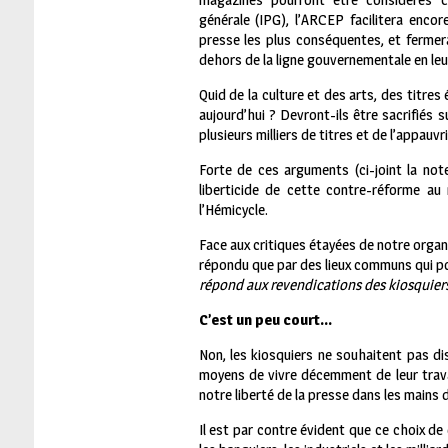
générale (IPG), l’ARCEP facilitera encor
presse les plus conséquentes, et fermera 
dehors de la ligne gouvernementale en leur 
Quid de la culture et des arts, des titres
aujourd’hui ? Devront-ils être sacrifiés 
plusieurs milliers de titres et de l’appauv
Forte de ces arguments (ci-joint la note
liberticide de cette contre-réforme au 
l’Hémicycle.
Face aux critiques étayées de notre organ
répondu que par des lieux communs qui po
répond aux revendications des kiosquier
C’est un peu court…
Non, les kiosquiers ne souhaitent pas dis
moyens de vivre décemment de leur travai
notre liberté de la presse dans les main
Il est par contre évident que ce choix de 