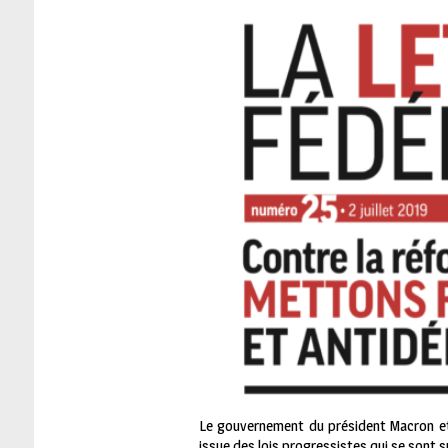
Le gouvernement du président Macron et s
issue des lois progressistes qui se sont s