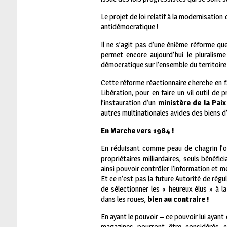
Le projet de loi relatif à la modernisation
antidémocratique !
Il ne s’agit pas d’une énième réforme qu
permet encore aujourd’hui le pluralisme
démocratique sur l’ensemble du territoire 
Cette réforme réactionnaire cherche en fa
Libération, pour en faire un vil outil d
l’instauration d’un
ministère de la Pai
autres multinationales avides des biens d’
En Marche vers 1984 !
En réduisant comme peau de chagrin l’off
propriétaires milliardaires, seuls bénéfic
ainsi pouvoir contrôler l’information et m
Et ce n’est pas la future Autorité de régu
de sélectionner les « heureux élus » à l
dans les roues,
bien au contraire !
En ayant le pouvoir – ce pouvoir lui ayant
magazines pourront être considérés c