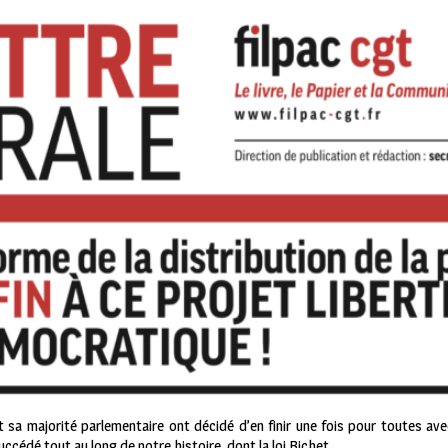
a majorité parlementaire ont décidé d’en finir une fois pour toutes avec 
uccédé tout au long de notre histoire, dont la loi Bichet.