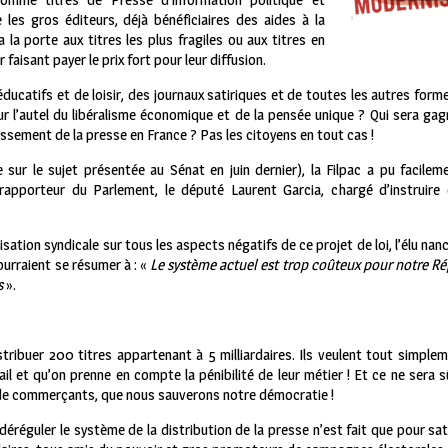
e les gros éditeurs, déjà bénéficiaires des aides à la
la porte aux titres les plus fragiles ou aux titres en
faisant payer le prix fort pour leur diffusion.
 éducatifs et de loisir, des journaux satiriques et de toutes les autres for
sur l’autel du libéralisme économique et de la pensée unique ? Qui sera gag
rissement de la presse en France ? Pas les citoyens en tout cas !
 sur le sujet présentée au Sénat en juin dernier), la Filpac a pu facile
rapporteur du Parlement, le député Laurent Garcia, chargé d’instruire 
isation syndicale sur tous les aspects négatifs de ce projet de loi, l’élu n
urraient se résumer à : «
Le système actuel est trop coûteux pour notre R
s
».
tribuer 200 titres appartenant à 5 milliardaires. Ils veulent tout simple
l et qu’on prenne en compte la pénibilité de leur métier ! Et ce ne sera
s de commerçants, que nous sauverons notre démocratie !
déréguler le système de la distribution de la presse n’est fait que pour sat