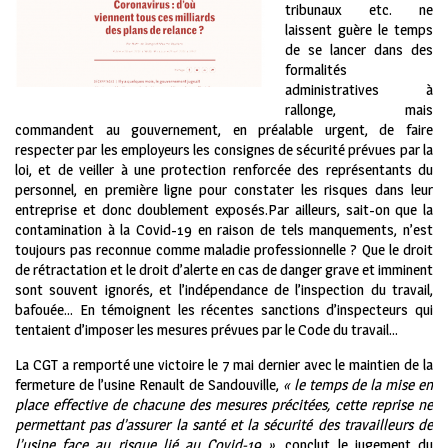
tribunaux etc. ne
laissent guère le temps
de se lancer dans des
formalités
administratives à
rallonge, mais
commandent au gouvernement, en préalable urgent, de faire
respecter par les employeurs les consignes de sécurité prévues par la
loi, et de veiller à une protection renforcée des représentants du
personnel, en première ligne pour constater les risques dans leur
entreprise et donc doublement exposés.Par ailleurs, sait-on que la
contamination à la Covid-19 en raison de tels manquements, n’est
toujours pas reconnue comme maladie professionnelle ? Que le droit
de rétractation et le droit d’alerte en cas de danger grave et imminent
sont souvent ignorés, et l’indépendance de l’inspection du travail,
bafouée… En témoignent les récentes sanctions d’inspecteurs qui
tentaient d’imposer les mesures prévues par le Code du travail…
La CGT a remporté une victoire le 7 mai dernier avec le maintien de la
fermeture de l’usine Renault de Sandouville,
« le temps de la mise en
place effective de chacune des mesures précitées, cette reprise ne
permettant pas d’assurer la santé et la sécurité des travailleurs de
l’usine face au risque lié au Covid-19 »
, conclut le jugement du