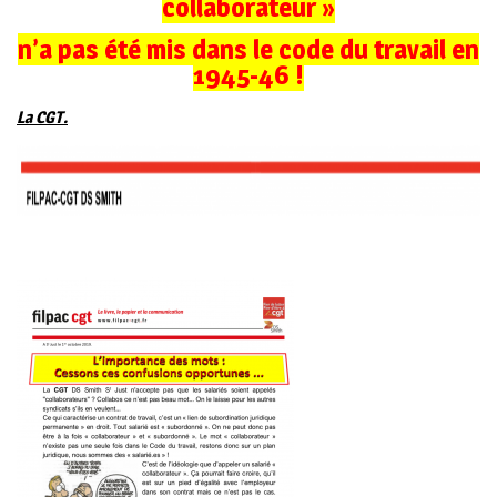
collaborateur »
n’a pas été mis dans le code du travail en
1945-46 !
La CGT.