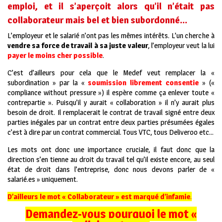
emploi, et il s’aperçoit alors qu’il n’était pas
collaborateur mais bel et bien subordonné…
L’employeur et le salarié n’ont pas les mêmes intérêts. L’un cherche à
vendre sa force de travail à sa juste valeur
, l’employeur veut la lui
payer le moins cher possible
.
C’est d’ailleurs pour cela que le Medef veut remplacer la «
subordination » par la «
soumission librement consentie
» («
compliance without pressure ») il espère comme ça enlever toute «
contrepartie ». Puisqu’il y aurait « collaboration » il n’y aurait plus
besoin de droit. Il remplacerait le contrat de travail signé entre deux
parties inégales par un contrat entre deux parties présumées égales
c’est à dire par un contrat commercial. Tous VTC, tous Deliveroo etc…
Les mots ont donc une importance cruciale, il faut donc que la
direction s’en tienne au droit du travail tel qu’il existe encore, au seul
état de droit dans l’entreprise, donc nous devons parler de «
salarié.es » uniquement.
D’ailleurs le mot « Collaborateur » est marqué d’infamie
.
Demandez-vous pourquoi le mot «