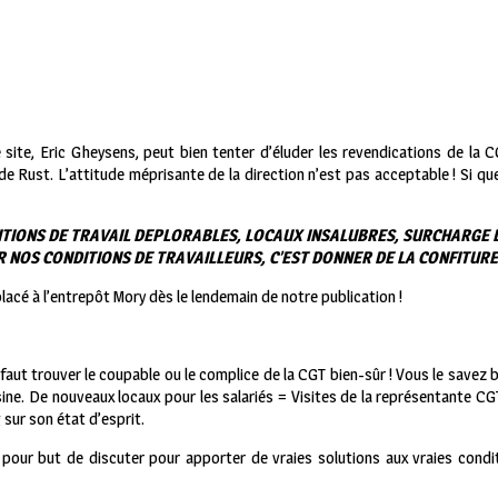
 site, Eric Gheysens, peut bien tenter d’éluder les revendications de la 
de Rust. L’attitude méprisante de la direction n’est pas acceptable ! Si que
ITIONS DE TRAVAIL DEPLORABLES, LOCAUX INSALUBRES, SURCHARGE D
 NOS CONDITIONS DE TRAVAILLEURS, C’EST DONNER DE LA CONFITURE
lacé à l’entrepôt Mory dès le lendemain de notre publication !
 Il faut trouver le coupable ou le complice de la CGT bien-sûr ! Vous le savez
usine. De nouveaux locaux pour les salariés = Visites de la représentante CG
 sur son état d’esprit.
s pour but de discuter pour apporter de vraies solutions aux vraies condit