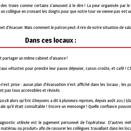
des truies comme certains s’amusent à le dire ! La peur organisée par le 
 un collègue en croisant les doigts pour que notre tour ne vienne pas est 
t d’évacuer. Mais comment le patron peut-il rire de notre situation de sala
Dans ces locaux :
 partager un même cabinet d’aisance !
ocaux vétustes pour prendre leur pause déjeuner, casse-croûte, et café ! C
’est prise : aucun plan d’évacuation n’est affiché dans les locaux ; les 
nt pas tous accessibles et révisés.
018 alors qu’Eric Gheysens a dit à plusieurs reprises, depuis août 2017 (da
cale qu’il était consultable ! Encore un mensonge ! Quelle confiance pouvo
nostic utilisée est le jugement personnel de l’opérateur. D’autres mé
matériau ou produit» afin de rassurer les collègues travaillant dans les loc