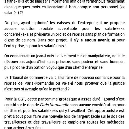
salarié×e×s et de filialiser l’imprimerie afin de la fermer plus facilement
dans quelques mois en licenciant à bon compte son personnel (33
salariés) ?!
De plus, ayant siphonné les caisses de l’entreprise, il ne propose
aucune solution sociale acceptable pour les salarié×e×s
concerné×e×s et présente un projet de reprise sans plan de formation
digne de ce nom. Dans son projet,
il n’y a aucun avenir
, ni pour
l’entreprise, ni pour les salarié×e×s !
On connaissait un Jean-Louis Louvel menteur et manipulateur, nous le
découvrons aujourd’hui sans principe, sans pudeur et sans honneur,
plus proche d’un patron voyou que d’un chef d’entreprise.
Le Tribunal de commerce va-t-il lui faire de nouveau confiance pour la
reprise de Paris-Normandie ou va-t-il nous prouver que la justice
n’est pas si aveugle qu’on le prétend ?
Pour la CGT, cette pantomime grotesque a assez duré ! Louvel s’est
enrichi sur le dos de
Paris Normandie
sans aucune considération pour
ce titre et pour les salarié×e×s qui y travaillent. Cet opportuniste est
prêt à tout pour faire une nouvelle fois de l’argent facile sur le dos des
travailleuses et des travailleurs et emploiera toutes les méthodes
pour arriver à ses fins.