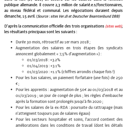
publique allemande. Il couvre 2,3 million de salarié.e.s/fonctionnaires,
au niveau fédéral et communal. Les négociations duraient depuis
dimanche, 15 avril.
(
Source : sites Ver.di et Deutscher Beamtenbund DBB)
D’après la communication officielle des trois organisations
,
(sites web)
les résultants principaux sont les suivants :
Durée 30 mois, rétroactif au 1er mars 2018 ;
Augmentation des salaires en trois étapes (les syndicats
annoncent globalement « 7,5% d’augmentation ») :
01/03/2018 : +3.2%
01/04/2019 : +3.1%
01/03/2020 : +1.1% (chiffres arrondis chaque fois !)
Pour les bas salaires, un paiement forfaitaire (une fois) de 250
€ ;
Pour les apprentis : augmentation de 50€ au 01/03/2018 et au
01/03/2019 ; un jour de congé de plus ; les règles d’embauche
après la formation sont prolongés jusqu’à fin 2020 ;
Pour les salaires de la ex-RDA : poursuite du rattrapage (mais
n’atteignent toujours pas de salaires égaux)
Pour les secteurs hospitalier et soins, l’accord contient des
améliorations dans les conditions de travail (dont les détails