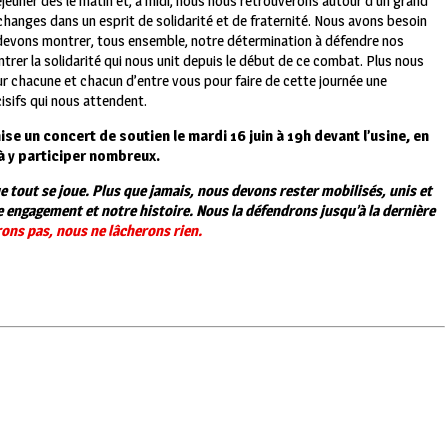
euner dès le matin et, à midi, nous nous retrouverons autour d’un grand
échanges dans un esprit de solidarité et de fraternité. Nous avons besoin
 devons montrer, tous ensemble, notre détermination à défendre nos
ntrer la solidarité qui nous unit depuis le début de ce combat. Plus nous
 chacune et chacun d’entre vous pour faire de cette journée une
isifs qui nous attendent.
 un concert de soutien le mardi 16 juin à 19h devant l’usine, en
à y participer nombreux.
 tout se joue. Plus que jamais, nous devons rester mobilisés, unis et
e engagement et notre histoire. Nous la défendrons jusqu’à la dernière
ons pas, nous ne lâcherons rien.