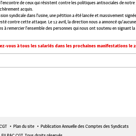
 à l’encontre de ceux qui résistent contre les politiques antisociales de not
s chèrement acquis.
ssion syndicale dans l’usine, une pétition a été lancée et massivement signé
é contre cette attaque. Le 12 avril, la direction nous a annoncé qu’aucune
s à remercier l’ensemble des personnes qui nous ont soutenu en signant la 
z-vous à tous les salariés dans les prochaines manifestations le 20 
 CGT
Plan du site
Publication Annuelle des Comptes des Syndicats
 FILPAC CGT. Tous droits réservés