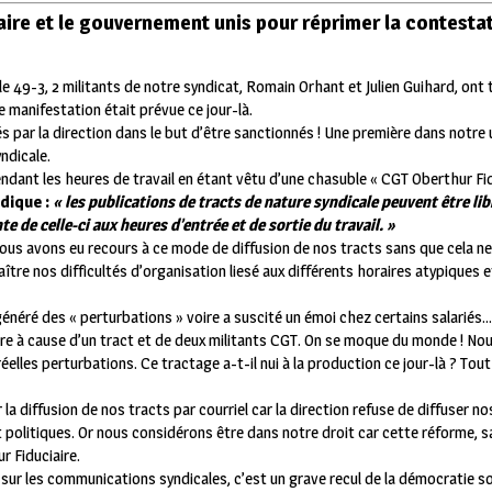
aire et le gouvernement unis pour réprimer la contestat
le 49-3, 2 militants de notre syndicat, Romain Orhant et Julien Guihard, ont 
ne manifestation était prévue ce jour-là.
 par la direction dans le but d’être sanctionnés ! Une première dans notre 
ndicale.
pendant les heures de travail en étant vêtu d’une chasuble « CGT Oberthur Fid
dique :
« les publications de tracts de nature syndicale peuvent être li
te de celle-ci aux heures d’entrée et de sortie du travail. »
s avons eu recours à ce mode de diffusion de nos tracts sans que cela ne g
aître nos difficultés d’organisation liesé aux différents horaires atypiques 
énéré des « perturbations » voire a suscité un émoi chez certains salariés…
re à cause d’un tract et de deux militants CGT. On se moque du monde ! N
lles perturbations. Ce tractage a-t-il nui à la production ce jour-là ? Tout
 diffusion de nos tracts par courriel car la direction refuse de diffuser no
t politiques. Or nous considérons être dans notre droit car cette réforme, s
r Fiduciaire.
 sur les communications syndicales, c’est un grave recul de la démocratie so