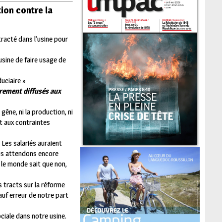
ion contre la
tracté dans l’usine pour
usine de faire usage de
uciaire »
brement diffusés aux
êne, ni la production, ni
et aux contraintes
 Les salariés auraient
ous attendons encore
 le monde sait que non,
s tracts sur la réforme
auf erreur de notre part
ciale dans notre usine.