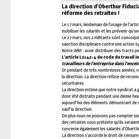
La direction d’Oberthur Fiduci
réforme des retraites !
Le 17 mars, lendemain de l’usage de l’artic
mobiliser les salariés et les prévenir qu’u
Le 27 mars, nos 2 militants sont convoqués
sanction disciplinaire contre une action sy
Notre délit : avoir distribuer des tracts 
L’article L2142-4 du code du travail in
travailleurs de l’entreprise dans l’encein
Or pendant de très nombreuses années, nou
la direction. La direction refuse de reconn
sécuritaires.
La direction estime que notre syndicat a g
donc été distraits pendant une demie heu
aujourd’hui des éléments démontrant de rée
sauf la direction.
De plus nous ne pouvons pas compter sur la
des retraites sous prétexte qu’ils seraien
concerne également les salariés d’Oberthu
La direction s’accorde le droit de censure