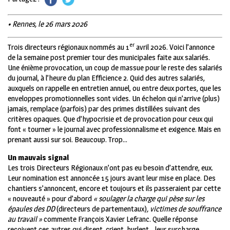
• Rennes, le 26 mars 2026
er
Trois directeurs régionaux nommés au 1
avril 2026. Voici l’annonce
de la semaine post premier tour des municipales faite aux salariés.
Une énième provocation, un coup de massue pour le reste des salariés
du journal, à l’heure du plan Efficience 2. Quid des autres salariés,
auxquels on rappelle en entretien annuel, ou entre deux portes, que les
enveloppes promotionnelles sont vides. Un échelon qui n’arrive (plus)
jamais, remplace (parfois) par des primes distillées suivant des
critères opaques. Que d’hypocrisie et de provocation pour ceux qui
font « tourner » le journal avec professionnalisme et exigence. Mais en
prenant aussi sur soi. Beaucoup. Trop…
Un mauvais signal
Les trois Directeurs Régionaux n’ont pas eu besoin d’attendre, eux.
Leur nomination est annoncée 15 jours avant leur mise en place. Des
chantiers s’annoncent, encore et toujours et ils passeraient par cette
« nouveauté » pour d’abord
« soulager la charge qui pèse sur les
épaules des DD
(directeurs de partementaux)
, victimes de souffrance
au travail »
commente François Xavier Lefranc. Quelle réponse
reçoivent ces autres qui disent, crient, hurlent… leur surcharge