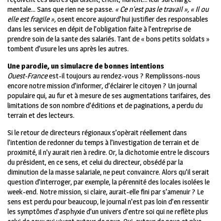
mentale… Sans que rien ne se passe.
« Ce n’est pas le travail », « Il ou
elle est fragile »,
osent encore aujourd’hui justifier des responsables
dans les services en dépit de l’obligation faite à l’entreprise de
prendre soin de
la sante des salariés. Tant de « bons petits soldats »
tombent d’usure les uns après les autres.
Une parodie, un simulacre de bonnes intentions
Ouest-France
est-il toujours au rendez-vous ? Remplissons-nous
encore notre mission d’informer, d’éclairer le citoyen ? Un journal
populaire qui, au fur et à mesure de ses augmentations tarifaires, des
limitations de son nombre d’éditions et de paginations, a perdu du
terrain et des lecteurs.
Si le retour de directeurs régionaux s’opèrait réellement dans
l’intention de redonner du temps à l’investigation de terrain et de
proximité, il n’y aurait rien à redire. Or, la dichotomie entre le discours
du président, en ce sens, et celui du directeur, obsédé par la
diminution de la masse salariale, ne peut convaincre. Alors qu’il serait
question d’interroger, par exemple, la pérennité des locales isolées le
week-end. Notre mission, si claire, aurait-elle fini par s’amenuir ? Le
sens est perdu pour beaucoup, le journal n’est pas loin d’en ressentir
les symptômes d’asphyxie d’un univers d’entre soi qui ne reflète plus