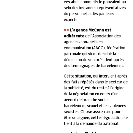
ces abus comme ils le pouvaient au
sein des instances représentatives
du personnel, aidés par leurs
experts.
L
’
a
g
e
n
c
e
M
c
C
an
n
e
s
t
=>
a
d
h
é
r
e
n
t
e
de l’Association des
agences-con- seils en
communication (AACC), fédération
patronale qui vient de subir la
démission de son président après
des témoignages de harcèlement.
Cette situation, qui intervient après
des faits répétés dans le secteur de
la publicité, est du reste à l’origine
de la négociation en cours d’un
accord de branche sur le
harcèlement sexuel et les violences
sexistes. Chose assez rare pour
être soulignée, cette négociation se
tient à la demande du patronat.