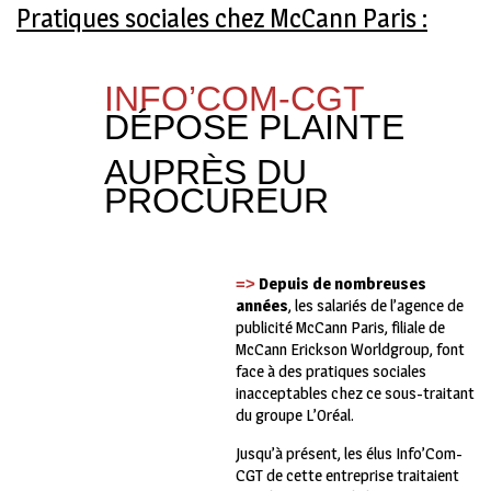
Pratiques sociales chez McCann Paris :
INFO’COM-CGT
DÉPOSE PLAINTE
AUPRÈS DU
PROCUREUR
Depui
s
d
e
nomb
r
euse
s
=>
année
s
, les salariés de l’agence de
publicité McCann Paris, filiale de
McCann Erickson Worldgroup, font
face à des pratiques sociales
inacceptables chez ce sous-traitant
du groupe L’Oréal.
Jusqu’à présent, les élus Info’Com-
CGT de cette entreprise traitaient