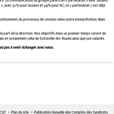
ars. La communication du groupe parle d’un « partenariat »
avec Suzano.
iat », avec 51% pour Suzano et 49% pour KC, ce « partenariat » est déjà
boutissement du processus de cession selon notre interprétation. Mais
la part de la direction. Nos objectifs dans un premier temps seront de
ais et notamment celui de Sotteville-lès-Rouen ainsi que ses salariés.
ez pas à venir échanger avec nous.
 CGT
Plan du site
Publication Annuelle des Comptes des Syndicats