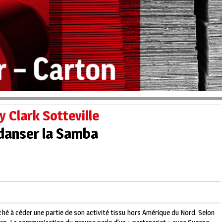
 Clark Sotteville
 danser la Samba
ché à céder une partie de son activité tissu hors Amérique du Nord. Selon