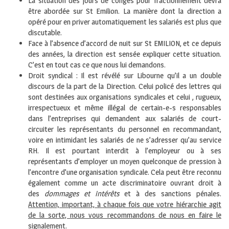
La situation des jours de congés pour fractionnement devra
être abordée sur St Emilion. La manière dont la direction a
opéré pour en priver automatiquement les salariés est plus que
discutable.
Face à l’absence d’accord de nuit sur St EMILION, et ce depuis
des années, la direction est sensée expliquer cette situation.
C’est en tout cas ce que nous lui demandons.
Droit syndical : Il est révélé sur Libourne qu’il a un double
discours de la part de la Direction. Celui policé des lettres qui
sont destinées aux organisations syndicales et celui , rugueux,
irrespectueux et même illégal de certain-e-s responsables
dans l’entreprises qui demandent aux salariés de court-
circuiter les représentants du personnel en recommandant,
voire en intimidant les salariés de ne s’adresser qu’au service
RH. Il est pourtant interdit à l’employeur ou à ses
représentants d’employer un moyen quelconque de pression à
l’encontre d’une organisation syndicale. Cela peut être reconnu
également comme un acte discriminatoire ouvrant droit à
des
dommages et intérêts
et à des sanctions pénales.
Attention, important, à chaque fois que votre hiérarchie agit
de la sorte, nous vous recommandons de nous en faire le
signalement
.