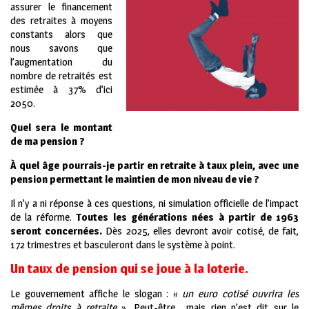
assurer le financement
des retraites à moyens
constants alors que
nous savons que
l’augmentation du
nombre de retraités est
estimée à 37% d’ici
2050.
Quel sera le montant
de ma pension ?
À quel âge pourrais-je partir en retraite à taux plein, avec une
pension permettant le maintien de mon niveau de vie ?
Il n’y a ni réponse à ces questions, ni simulation officielle de l’impact
de la réforme.
Toutes les générations nées à partir de 1963
seront concernées.
Dès 2025, elles devront avoir cotisé, de fait,
172 trimestres et basculeront dans le système à point.
Un taux de pension qui se joue à la loterie.
Le gouvernement affiche le slogan : «
un euro cotisé ouvrira les
mêmes droits à retraite
». Peut-être… mais rien n’est dit sur le