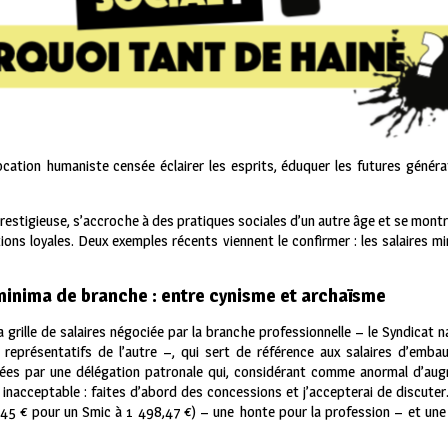
ocation humaniste censée éclairer les esprits, éduquer les futures généra
prestigieuse, s’accroche à des pratiques sociales d’un autre âge et se mont
ons loyales. Deux exemples récents viennent le confirmer : les salaires min
minima de branche : entre cynisme et archaïsme
 grille de salaires négociée par la branche professionnelle – le Syndicat na
s représentatifs de l’autre –, qui sert de référence aux salaires d’emb
ées par une délégation patronale qui, considérant comme anormal d’augm
 inacceptable : faites d’abord des concessions et j’accepterai de discuter
445 € pour un Smic à 1 498,47 €) – une honte pour la profession – et une