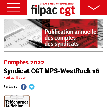
Comptes 2022
Syndicat CGT MPS-WestRock 16
26 avril 2023
Partagez :